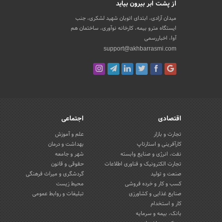
از پشت ابر بیرون بیاید
میدان آزادی، ابتدای اتوبان شهید لشکری، جنب
ایستگاه مترو بیمه، کارخانه نوآوری، ساختمان هم
آوا، اخباررسمی
support@akhbarrasmi.com
اقتصادی
اجتماعی
تجارت و بازار
علم و آموزش
کارآفرینی و استارتاپ
بهداشت و درمان
نفت، انرژی و صنایع وابسته
شهر و جامعه
تجارت الکترونیک و فناوری اطلاعات
حقوقی و قانون
صنعت و تولید
گردشگری و میراث فرهنگی
کسب و کار و خرده فروشی
محیط زیست
صنایع غذایی و کشاورزی
تبلیغات و روابط عمومی
کار و استخدام
بانک، بیمه و سرمایه