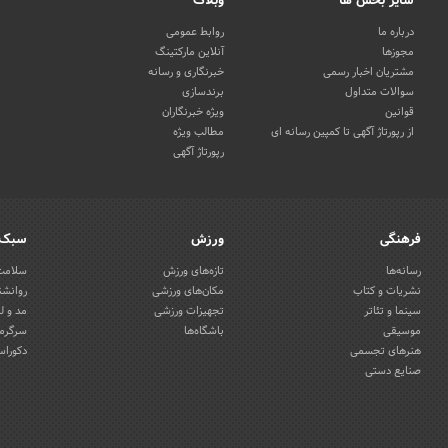
سایر بخش ها
وبلاگ
درباره ما
روابط عمومی
مجوزها
آنلاین مارکتینگ
مشتریان اخبار رسمی
خبرنگاری و رسانه
سوالات متداول
برندسازی
قوانین
ویژه خبرنگاران
از رپورتاژ آگهی تا کمپین رسانه ای
مطالب ویژه
رپورتاژ آگهی
فرهنگی
ورزش
سبک 
رسانه‌ها
تازه‌های ورزش
سلامت 
نشریات و کتاب
مکان‌های ورزشی
روانشن
سینما و تئاتر
تجهیزات ورزشی
مد و ل
موسیقی
باشگاه‌ها
سرگرمی
هنرهای تجسمی
دکوراس
صنایع دستی