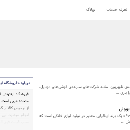
تعرفه خدمات
وبلاگ
درباره «فروشگاه این
‌ی تلویزیون، مانند شرکت‌های سازنده‌ی گوشی‌های موبایل،
 باری ...
فروشگاه اینترنتی ل
متحده عربی است که 
یوولی
از ترخیص کالا از 
انجام میشود. این
برند ایوولی «Evvoli» یک برند ایتالیایی معتبر در تولید لوازم خانگی است که
ش ...
سبب قیمت فوق العا