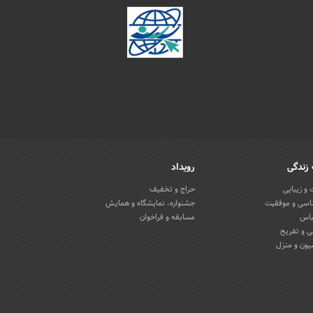
زندگی
رویداد
و زیبایی
حراج و تخفیف
اسی و موفقیت
جشنواره، نمایشگاه و همایش
باس
مسابقه و فراخوان
 و تفریح
یون و منزل