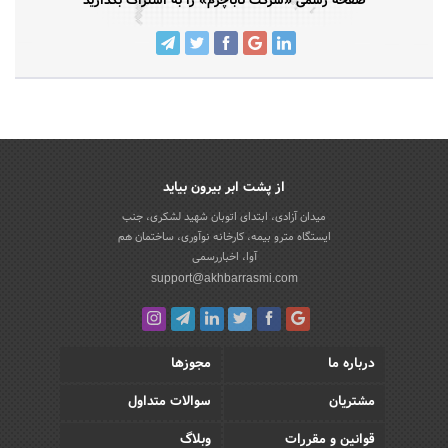
صفحه رسمی «شرکت تاباچرم» را به اشتراک بگذارید
از پشت ابر بیرون بیاید
میدان آزادی، ابتدای اتوبان شهید لشکری، جنب
ایستگاه مترو بیمه، کارخانه نوآوری، ساختمان هم
آوا، اخباررسمی
support@akhbarrasmi.com
درباره ما
مجوزها
مشتریان
سوالات متداول
قوانین و مقررات
وبلاگ