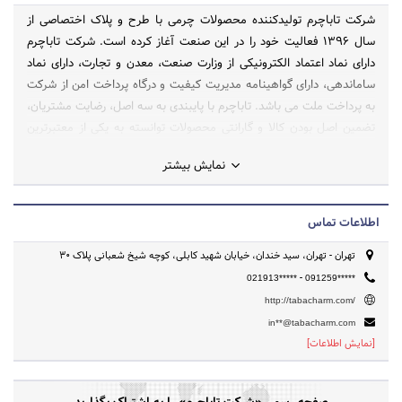
شرکت تاباچرم تولیدکننده محصولات چرمی با طرح و پلاک اختصاصی از
سال 1396 فعالیت خود را در این صنعت آغاز کرده است. شرکت تاباچرم
دارای نماد اعتماد الکترونیکی از وزارت صنعت، معدن و تجارت، دارای نماد
ساماندهی، دارای گواهینامه مدیریت کیفیت و درگاه پرداخت امن از شرکت
به پرداخت ملت می باشد. تاباچرم با پایبندی به سه اصل، رضایت مشتریان،
تضمین اصل بودن کالا و گارانتی محصولات توانسته به یکی از معتبرترین
فروشگاه های آنلاین در ایران تبدیل شود. ما در تاباچرم هر آنچه در ذهن
نمایش بیشتر
شماست می سازیم. تمام محصولات چرمی از مرغوب ترین چرم طبیعی گاو
تشکیل شده اند و پلاک به کار رفته روی تمام محصولات به صورت کاملا
اختصاصی و با سلیقه شما ساخته می شود. یکی از ماموریت های ما در تابا
اطلاعات تماس
چرم ایجاد حس اطمینان در خرید آنلاین است .
تهران - تهران، سید خندان، خیابان شهید کابلی، کوچه شیخ شعبانی پلاک 30
-
021913*****
091259*****
http://tabacharm.com/
in**@tabacharm.com
[نمایش اطلاعات]