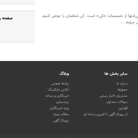
بی‌انتها از تصمیمات «کِی» است. کی شغلمان را عوض کنیم،
صفحه رس
برویم ...
سایر بخش ها
وبلاگ
درباره ما
روابط عمومی
مجوزها
آنلاین مارکتینگ
مشتریان اخبار رسمی
خبرنگاری و رسانه
سوالات متداول
برندسازی
قوانین
ویژه خبرنگاران
از رپورتاژ آگهی تا کمپین رسانه ای
مطالب ویژه
رپورتاژ آگهی