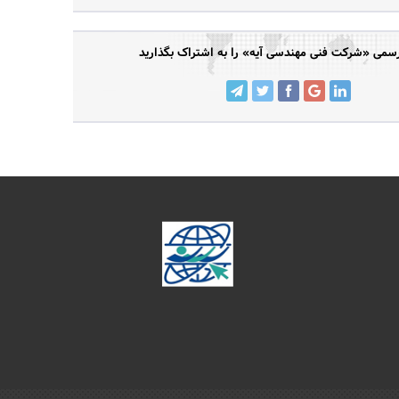
می «شرکت فنی مهندسی آیه» را به اشتراک بگذارید