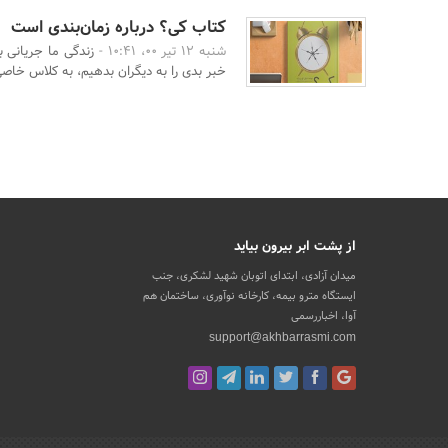
کتاب کی؟ درباره زمان‌بندی است
شنبه 12 تیر 00، 10:41 -
زندگی ما جریانی 
خبر بدی را به دیگران بدهیم، به کلاس خاصی 
از پشت ابر بیرون بیاید
میدان آزادی، ابتدای اتوبان شهید لشکری، جنب
ایستگاه مترو بیمه، کارخانه نوآوری، ساختمان هم
آوا، اخباررسمی
support@akhbarrasmi.com