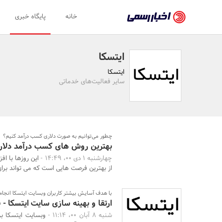
اخبار
خانه
پایگاه خبری
رسمی
-
ایتسکا
اخبار
ایتسکا
تایید
سایر فعالیت‌های خدماتی
شده
شرکت‌ها،
سازمان‌ها
چطور می‌توانیم به صورت دلاری کسب درآمد کنیم؟
بهترین روش های کسب درآمد دلاری
و
چهارشنبه 1 دی 00، 14:49 -
این روزها با ا
روابط
از بهترین فرصت هایی است که می تواند برا
عمومی‌ها
با هدف آسایش بیشتر کاربران وبسایت ایتسکا انجام
ارتقا و بهینه سازی سایت ایتسکا - 
شنبه 8 آبان 00، 11:14 -
وبسایت ایتسکا بر