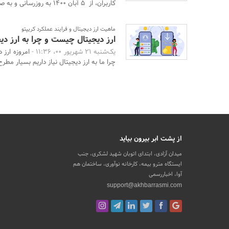
کاربران، از 5 آبان 1400 به روزرسانی و به صورت ر ...
ماهیت ارز دیجیتال و فرایند عملکرد کریپتو
ارز دیجیتال چیست و چرا به ارز دیج
یک‌شنبه 21 شهریور 00، 11:36 -
امروزه ارز 
چرا ما به ارز دیجیتال نیاز داریم بسیار مطرح
از پشت ابر بیرون بیاید
میدان آزادی، ابتدای اتوبان شهید لشکری، جنب
ایستگاه مترو بیمه، کارخانه نوآوری، ساختمان هم
آوا، اخباررسمی
support@akhbarrasmi.com