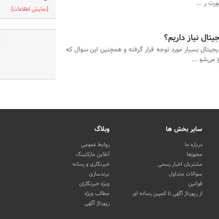
[نمایش اطلاعات]
یتال نیاز داریم؟
دیجیتال بسیار مورد توجه قرار گرفته و همچنین این سوال که
 می‌شو ...
سایر بخش ها
وبلاگ
درباره ما
روابط عمومی
مجوزها
آنلاین مارکتینگ
مشتریان اخبار رسمی
خبرنگاری و رسانه
سوالات متداول
برندسازی
قوانین
ویژه خبرنگاران
از رپورتاژ آگهی تا کمپین رسانه ای
مطالب ویژه
رپورتاژ آگهی