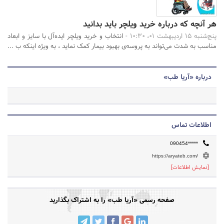
هر آنچه که درباره خرید ویلچر باید بدانید
پنج‌شنبه 15 اردیبهشت 01، 10:30 -
انتخاب و خرید ویلچر ایده‌آل با سایز و ابعاد
مناسب به شدت می‌تواند به پروسه‌ی بهبود بیمار کمک نماید ، به ویژه اینکه ب ...
درباره «آریا طب»
اطلاعات تماس
090454*****
https://aryateb.com/
[نمایش اطلاعات]
صفحه رسمی «آریا طب» را به اشتراک بگذارید