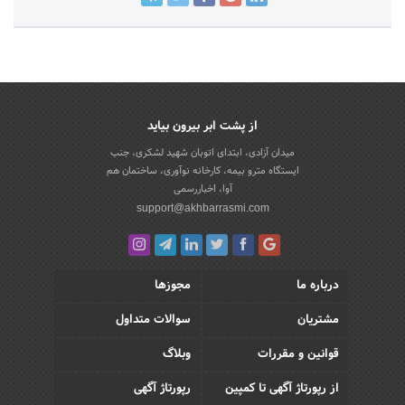
از پشت ابر بیرون بیاید
میدان آزادی، ابتدای اتوبان شهید لشکری، جنب
ایستگاه مترو بیمه، کارخانه نوآوری، ساختمان هم
آوا، اخباررسمی
support@akhbarrasmi.com
درباره ما
مجوزها
مشتریان
سوالات متداول
قوانین و مقررات
وبلاگ
از رپورتاژ آگهی تا کمپین
رپورتاژ آگهی