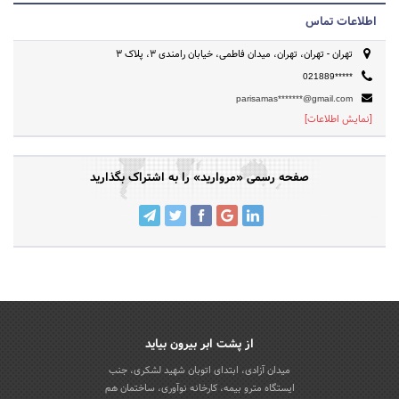
اطلاعات تماس
تهران - تهران، تهران، میدان فاطمی، خیابان رامندی 3، پلاک 3
021889*****
parisamas*******@gmail.com
[نمایش اطلاعات]
صفحه رسمی «مروارید» را به اشتراک بگذارید
از پشت ابر بیرون بیاید
میدان آزادی، ابتدای اتوبان شهید لشکری، جنب
ایستگاه مترو بیمه، کارخانه نوآوری، ساختمان هم