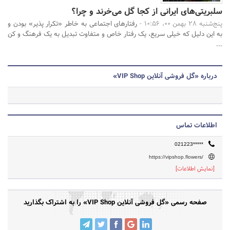
سلبریتی‌های ایرانی از کجا گل می‌خرند و چرا؟
پنج‌شنبه 28 بهمن 00، 10:56 -
رفتار‌های اجتماعی به خاطر «تکرار پذیر» بودن و
به این دلیل که خیلی سریع، یک رفتار خاص و متفاوت تبدیل به یک فرهنگ و کن
...
درباره «گل فروشی آنلاین VIP Shop»
اطلاعات تماس
021223*****
https://vipshop.flowers/
[نمایش اطلاعات]
صفحه رسمی «گل فروشی آنلاین VIP Shop» را به اشتراک بگذارید