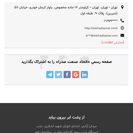
تهران - تهران، تهران – کیلومتر ۱۷ جاده مخصوص، بلوار کرمان خودرو، خیابان ۵۸
(شیرین)، پلاک ۹، طبقه اول
۰۲۱۴۵۹*****
http://etehadsanat.com/
in**@etehadsanat.com
[نمایش اطلاعات]
صفحه رسمی «اتحاد صنعت صدرا» را به اشتراک بگذارید
از پشت ابر بیرون بیاید
میدان آزادی، ابتدای اتوبان شهید لشکری، جنب
ایستگاه مترو بیمه، کارخانه نوآوری، ساختمان هم