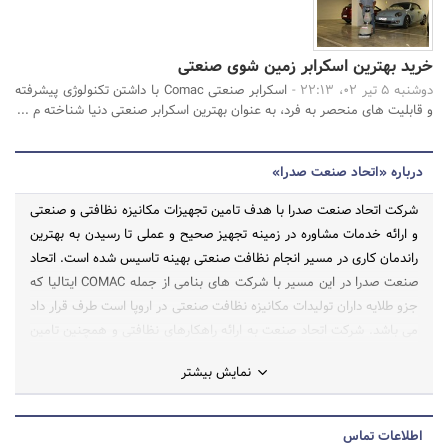
خرید بهترین اسکرابر زمین شوی صنعتی
دوشنبه 5 تیر 02، 22:13 -
اسکرابر صنعتی Comac با داشتن تکنولوژی پیشرفته
و قابلیت های منحصر به فرد، به عنوان بهترین اسکرابر صنعتی دنیا شناخته م ...
درباره «اتحاد صنعت صدرا»
شرکت اتحاد صنعت صدرا با هدف تامین تجهیزات مکانیزه نظافتی و صنعتی
و ارائه خدمات مشاوره در زمینه تجهیز صحیح و عملی تا رسیدن به بهترین
راندمان کاری در مسیر انجام نظافت صنعتی بهینه تاسیس شده است. اتحاد
صنعت صدرا در این مسیر با شرکت های بنامی از جمله COMAC ایتالیا که
جزو طلایه داران تولیدات مکانیزه نظافت صنعتی در اروپا است طرف قرار داد
می باشد. شرکت اتحاد صنعت به ارائه راهکارهای نظافتی و همچنین تامین
دستگاه های مکانیزه نظافتی برای محیط های مختلف از مراکز تجاری گرفته
نمایش بیشتر
تا کارخانه ها و نواحی صنعتی می پردازد. این شرکت به منظور انجام صحیح
مسئولیت های کاری به کمک نیروهای مجرب و با تجربه در زمینه فروش
کارشناسانه و خدمات پس از فروش مطمئن این مهم را سهل تر نماید.
اطلاعات تماس