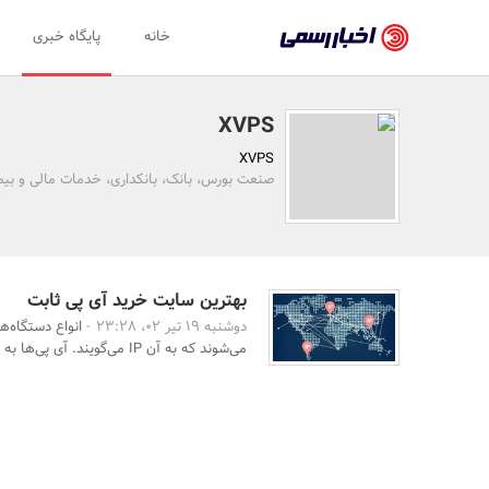
اخبار
خانه
پایگاه خبری
رسمی
-
XVPS
اخبار
XVPS
تایید
صنعت بورس، بانک، بانکداری، خدمات مالی و بیمه
شده
شرکت‌ها،
سازمان‌ها
بهترین سایت خرید آی پی ثابت
دوشنبه 19 تیر 02، 23:28 -
انواع دستگاه‌
و
می‌شوند که به آن IP می‌گویند. آی پی‌ها به دو دسته ث ...
روابط
عمومی‌ها