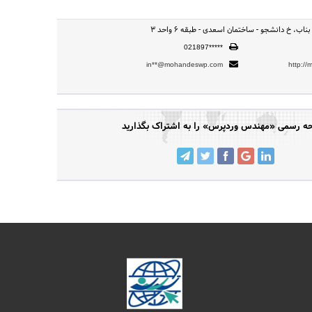
اب، خ دانشجو - ساختمان اسعدی - طبقه 6 واحد 3
021897*****
in**@mohandeswp.com
http:/
 رسمی «مهندس وردپرس» را به اشتراک بگذارید