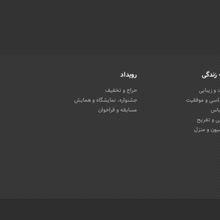
زندگی
رویداد
و زیبایی
حراج و تخفیف
اسی و موفقیت
جشنواره، نمایشگاه و همایش
باس
مسابقه و فراخوان
 و تفریح
یون و منزل