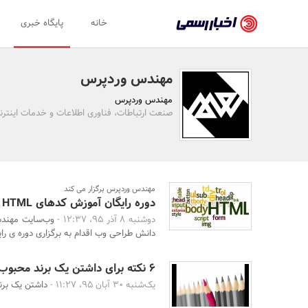
اخبار
خانه
پایگاه خبری
رسمی
-
مهندس وردپرس
اخبار
مهندس وردپرس
تایید
صنعت ارتباطات، فناوری اطلاعات و خدمات اینتر
شده
شرکت‌ها،
سازمان‌ها
مهندس وردپرس برگزار می کند
دوره رایگان آموزش کدهای HTML
و
دوشنبه 8 آذر 95، 12:37 -
وب‌سایت مهندس
روابط
دانش طراحی وب اقدام به برگزاری دوره ی رای
عمومی‌ها
6 نکته برای داشتن یک برند محبوب
یک‌شنبه 30 آبان 95، 11:27 -
داشتن یک برن