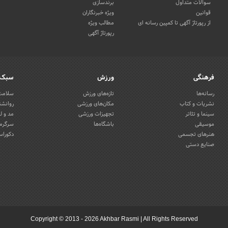
سوالات متداول
برندسازی
قوانین
ویژه خبرنگاران
از رپورتاژ آگهی تا کمپین رسانه ای
مطالب ویژه
رپورتاژ آگهی
فرهنگی
ورزش
سبک 
رسانه‌ها
تازه‌های ورزش
سلامت 
نشریات و کتاب
مکان‌های ورزشی
روانشن
سینما و تئاتر
تجهیزات ورزشی
مد و ل
موسیقی
باشگاه‌ها
سرگرمی
هنرهای تجسمی
دکوراس
صنایع دستی
Copyright © 2013 - 2026 Akhbar Rasmi
|
All Rights Reserved