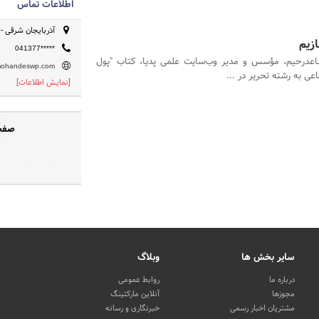
اطلاعات تماس
آذربایجان شرقی - بن
زیم
041377*****
درحیم، مؤسس و مدیر وب‌سایت علمی پدیا، کتاب "پول
/mohandeswp.com
عی به رشته تحریر در ...
[نمایش اطلاعات]
صفحه
سایر بخش ها
وبلاگ
درباره ما
روابط عمومی
مجوزها
آنلاین مارکتینگ
مشتریان اخبار رسمی
خبرنگاری و رسانه