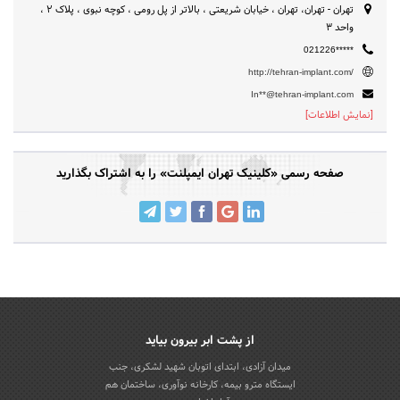
تهران - تهران، تهران ، خیابان شریعتی ، بالاتر از پل رومی ، کوچه نبوی ، پلاک 2 ،
واحد 3
021226*****
http://tehran-implant.com/
In**@tehran-implant.com
[نمایش اطلاعات]
صفحه رسمی «کلینیک تهران ایمپلنت» را به اشتراک بگذارید
از پشت ابر بیرون بیاید
میدان آزادی، ابتدای اتوبان شهید لشکری، جنب
ایستگاه مترو بیمه، کارخانه نوآوری، ساختمان هم