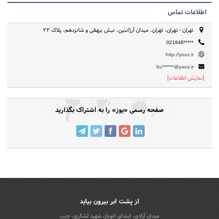
اطلاعات تماس
تهران - تهران، تهران، میدان آرژانتین، نبش بیهقی و شانزدهم، پلاک ۲۲
021848*****
http://yooz.ir
bu******@yooz.ir
[نمایش اطلاعات]
صفحه رسمی «یوز» را به اشتراک بگذارید
از پشت ابر بیرون بیاید
میدان آزادی، ابتدای اتوبان شهید لشکری، جنب