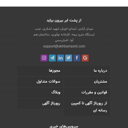
از پشت ابر بیرون بیاید
میدان آزادی، ابتدای اتوبان شهید لشکری، جنب
ایستگاه مترو بیمه، کارخانه نوآوری، ساختمان هم
آوا، اخباررسمی
support@akhbarrasmi.com
درباره ما
مجوزها
مشتریان
سوالات متداول
قوانین و مقررات
وبلاگ
از رپورتاژ آگهی تا کمپین
رپورتاژ آگهی
رسانه ای
سرویس‌های خبری