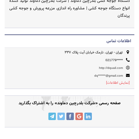
دستگاه جوجه کشی بلدرچین دماوند | شرکت بلدرچین دماوند تولید کننده
انواع دستگاه جوجه کشی | مشاوره راه اندازی مزرعه پرورش و جوجه کشی
پرندگان
اطلاعات تماس
تهران - تهران، نارمک خیابان آیت پلاک 337
021779*****
http://dquail.com
dq******@gmail.com
[نمایش اطلاعات]
صفحه رسمی «شرکت بلدرچین دماوند» را به اشتراک بگذارید