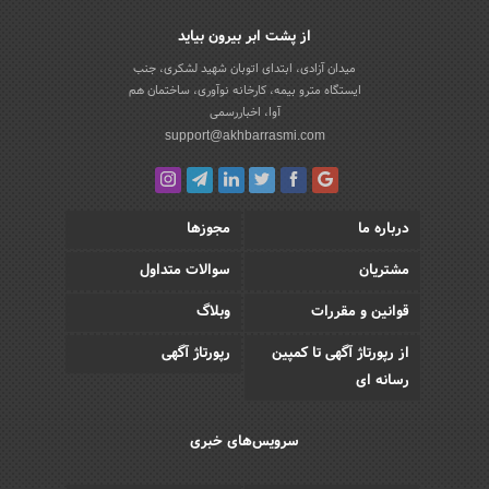
از پشت ابر بیرون بیاید
میدان آزادی، ابتدای اتوبان شهید لشکری، جنب
ایستگاه مترو بیمه، کارخانه نوآوری، ساختمان هم
آوا، اخباررسمی
support@akhbarrasmi.com
درباره ما
مجوزها
مشتریان
سوالات متداول
قوانین و مقررات
وبلاگ
از رپورتاژ آگهی تا کمپین
رپورتاژ آگهی
رسانه ای
سرویس‌های خبری