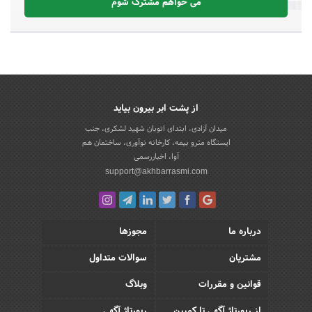
می خواهم مشترک شوم
از پشت ابر بیرون بیاید
میدان آزادی، ابتدای اتوبان شهید لشکری، جنب
ایستگاه مترو بیمه، کارخانه نوآوری، ساختمان هم
آوا، اخباررسمی
support@akhbarrasmi.com
درباره ما
مجوزها
مشتریان
سوالات متداول
قوانین و مقررات
وبلاگ
از رپورتاژ آگهی تا کمپین
رپورتاژ آگهی