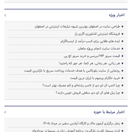
اخبار ویژه
طراحی سایت در اصفهان بهترین شیوه تبلیغات اینترنتی در اصفهان
فروشگاه اینترنتی کشاورزی اگری راز
ایده های طلایی برای کسب درآمد از اینستاگرام
خدمات سایت انجام پروژه ماهان
قیمت سرور HP/بررسی و خرید سرور اچ پی
هر زبانی، هر زمانی، هر کجا، هر جور که راحتید!
رونمایی از سایت بلوباکس با هدف خدمات پرداخت سریع با نازلترین قیمت
خرید تلگرام پرمیوم با ارزان ترین قیمت
چرا لامپ ال ای دی از لامپ رشته‌ای و کم مصرف بهتر است؟
چرا پنل های ال ای دی سقفی فروش خوبی دارند؟
اخبار مرتبط با حوزه
زمان برگزاری آزمون ماک و کارگاه آیلتس سفیر در مرداد 1405
لذت سینما، قدرت یادگیری؛ برنامه آموزش زبان در سینما در مردادماه