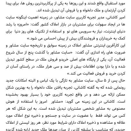
مورد استقبال واقع شدند و این روزها به یکی از پرکاربردترین روش ها، برای پیدا
کردن آپارتمان و ملک دلخواه و یا فروش آن تبدیل شده اند.
امیر کاشانی، مدیر تجریه کاربری سایت مشاور، در زمینه اهمیت اینگونه سایت
ها در ایجاد سهولت برای مشتریان در بازار املاک کشور گفت: «امروزه با رشد
دنیای اینترنت، نیاز به سرویس های نو و استفاده از تکنیک های روز دنیا برای
کمک به خریداران و فروشندگان بیش از پیش احساس می شود.»
این کارآفرین اینترنتی مشاور املاک در زمینه سوابق و تاریخچه سایت مشاور و
ضرورت های راه اندازی آن گفت: «سایت مشاور با گذشت پنج از سال شروع
جستجو
فعالیت آن، یکی از پایگاه های اصلی خریدو فروش ملک در سطح کشور تبدیل
شده و با دارا بودن اطلاعات بیش از صد و سی هزار ملک، در راستای آسان تر
کردن خرید و فروش فعالیت می کند.»
حال پس از 5 سال، سایت مشاور به تازگی با یک لباس و البته امکانات جدید
رونمایی شده که به گفته کاشانی، تجربه یافتن ملک دلخواه را به بهترین شکل
ممکن ارائه می دهد و در واقع تجربه کاربری خود را بسیار بهبود بخشیده
است. کاشانی در این زمینه می گوید: «مشاور امروز با استفاده از هوش
مصنوعی به مشاور شخصی مشتریان تبدیل شده است. به این شکل که هر
کس می تواند فقط با عضویت در سایت و جستجو و ذخیره نوع املاک مورد
علاقه و مشاهده و ذخیره املاک دارای شرایط مورد نظر، هر روز لیستی از املاک
جدیدی که متناسب با سلیقه کاربر، از میان صدها ملک جدید ارایه شده گزیده