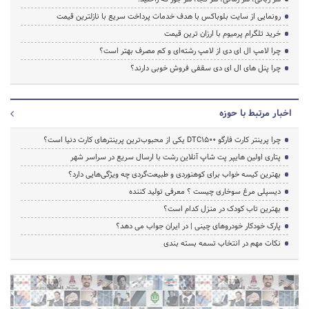
رونمایی از سایت بلوباکس با هدف خدمات پرداخت سریع با نازلترین قیمت
خرید تلگرام پرمیوم با ارزان ترین قیمت
چرا لامپ ال ای دی از لامپ رشته‌ای و کم مصرف بهتر است؟
چرا پنل های ال ای دی سقفی فروش خوبی دارند؟
اخبار مرتبط با حوزه
چرا پرینتر کارت فارگو DTC1500 یکی از محبوب‌ترین پرینترهای کارت دنیا است؟
پتاری اولین هایپر پت شاپ آنلاین رشت با ارسال سریع در سراسر شهر
بهترین کیسه خواب برای کوهنوردی و طبیعت‌گردی چه ویژگی‌هایی دارد؟
دیسپلی مرغ سوخاری چیست ؟ معرفی تولید کننده
بهترین تاب کودک در منزل کدام است؟
پارک خودکار خودروهای چینی | در ایران جواب می دهد؟
نکات مهم در انتخاب تسمه بسته بندی