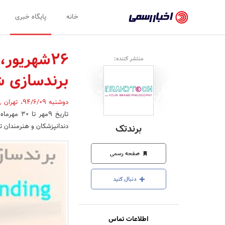
اخبار
خانه
پایگاه خبری
رسمی
-
26شهریور
منتشر کننده:
اخبار
برندسازی 
تایید
شده
دوشنبه 94/6/09
،
تهران
,
تاریخ 9م
شرکت‌ها،
دندانپزشکان و هنرمندان توسط گرو
برندتک
سازمان‌ها
و
صفحه رسمی
روابط
دنبال کنید
عمومی‌ها
اطلاعات تماس