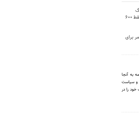
! 3000گیگ
اینترنت خانگی 180 روزه فقط 600
مر برای
ه به آنجا
د و سیاست
خود را در