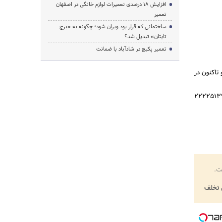
افزایش ۱۸ درصدی تعمیرات لوازم خانگی در اصفهان
تعمیر
ساختمانی که قرار بود ویران شود؛ چگونه به «برج
تایتان» تبدیل شد؟
تعمیر پکیج در شادآباد با ضمانت
تاکنون در
ن برای اطلاعات بیشتر در خصوص این سمینار می‌توانند با شماره‌های 22273910 – 22277111 - 22225139
ت.
تخلف