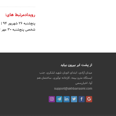
رویدادمرتبط های:
پنج‌شنبه 26 شهریور 94
|
شخصی
پنج‌شنبه 30 مهر 94
از پشت ابر بیرون بیاید
میدان آزادی، ابتدای اتوبان شهید لشکری، جنب
ایستگاه مترو بیمه، کارخانه نوآوری، ساختمان هم
آوا، اخباررسمی
support@akhbarrasmi.com