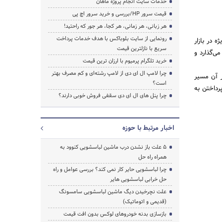
خدمات سایت انجام پروژه ماهان
قیمت سرور HP/بررسی و خرید سرور اچ پی
هر زبانی، هر زمانی، هر کجا، هر جور که راحتید!
رونمایی از سایت بلوباکس با هدف خدمات پرداخت
 در بازار
سریع با نازلترین قیمت
ی‌گذارد و
خرید تلگرام پرمیوم با ارزان ترین قیمت
چرا لامپ ال ای دی از لامپ رشته‌ای و کم مصرف بهتر
ر آن مسیر
است؟
رداختن به
چرا پنل های ال ای دی سقفی فروش خوبی دارند؟
اخبار مرتبط با حوزه
5 علت باز نشدن درب ماشین لباسشویی کنوود به
همراه راه حل
چرا لباسشویی حایر کار نمی کند؟ بررسی عوامل و راه
حل خرابی لباسشویی هایر
علت نچرخیدن دیگ ماشین لباسشویی سامسونگ
(قدیمی و اتوماتیک)
بازسازی بدنه خودروهای لوکس بدون افت قیمت