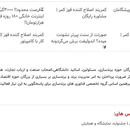
ت پیشگامان
کمربند اصلاح کننده قوز کمر |
⏳فرصت محدود!
مشاوره رایگان
هزارتومان!!
کمر |
صورتت از سنت پیرتر نشونت
کمربند اصلاح کننده قوز ک
میده؟ اندولیفت برش می‌گردونه
کار با کامپیتور
🔰
رگان حوزه برندسازی، مسئولین، اساتید دانشگاهی،اصحاب صنعت و ارباب تجارت، هم
ر ضرورت پرداختن به امر مدیریت برند و برندسازی بر بسیاری از بزرگان حوزه اقتصا
برهمین اساس گروه تخصصی فناوری های برندسازی برای پاسخگویی به این نیاز فعالیت 
س های:
ی
|
جشنواره، نمایشگاه و همایش