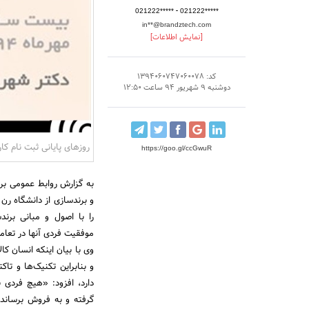
-
021222*****
021222*****
in**@brandztech.com
[نمایش اطلاعات]
کد: 1394060747060078
دوشنبه 9 شهریور 94 ساعت 12:50
روزهای پایانی ثبت نام ک
https://goo.gl/ccGwuR
به گزارش روابط عمومی برن
و برندسازی از دانشگاه رن
را با اصول و مبانی برن
موفقیت فردی آنها در تعام
وی با بیان اینکه انسان کا
و بنابراین تکنیک‌ها و 
دارد، افزود: «هیچ فردی ن
گرفته و به فروش برساند 