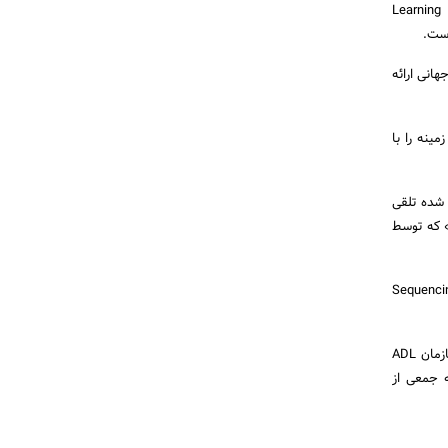
(Learning Management System –
 جهانی ارائه
ینه را با
 شده تلقی
ملاً متفاوت می‌سازد. مدل شماتیک ویژگی‌های تحت پوشش (موسوم به «Content Aggregation Model» که توسط
ابق با جدیدترین اصلاحیه اسکرم مباحثی چونMetadata ، Organization،Resources و Sequencing
گفتنی است که شرکت انگاره نگار با ارائه لاگ فایل ویژگی‌های تحت پوشش سامانه طراحی‌شده در ایران به سازمان ADL
ه جمعی از