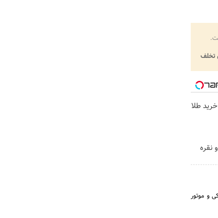
ت.
تخلف
خرید طلا
 نقره
ی و موتور