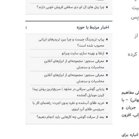
قیت
چرا پنل های ال ای دی سقفی فروش خوبی دارند؟
پس
اخبار مرتبط با حوزه
ز
پراپ تریدینگ چیست و چرا بین تریدرهای ایرانی
محبوب شده است؟
 کرده
ارتقا و بهینه سازی سایت وبرانو
معرفی سنجور؛ مجموعه‌ای از ابزارهای آنلاین
محاسبات و سنجش
معرفی سنجور؛ مجموعه‌ای از ابزارهای آنلاین
محاسبات و سنجش
ردیابی گوشی سرقتی در مشهد | سریع‌ترین روش پیدا
اع آمریکا و متولی مفاهیم
کردن موبایل گمشده
بازار جهانی) – با
خرید طلای آب‌شده و نقره بدون اجرت؛ راهنمای کار با
چون روند جریان و
سرویس طلای آپِ اینوی
نی، افزون
بعد از سرقت گوشی چه کارهایی باید انجام دهیم؟
خزن یا انباره برای