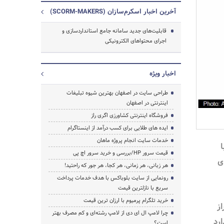
آخرین اخبار اسکرم‌سازان (SCORM-MAKERS)
قابلیت‌های جدید سامانه جامع استانداردسازی و
اجرای محتواهای الکترونیکی
اخبار ویژه
طراحی سایت در اصفهان بهترین شیوه تبلیغات
اینترنتی در اصفهان
فروشگاه اینترنتی کشاورزی اگری راز
جستجو
ایده های طلایی برای کسب درآمد از اینستاگرام
خدمات سایت انجام پروژه ماهان
ا
قیمت سرور HP/بررسی و خرید سرور اچ پی
ی
هر زبانی، هر زمانی، هر کجا، هر جور که راحتید!
رونمایی از سایت بلوباکس با هدف خدمات پرداخت
سریع با نازلترین قیمت
خرید تلگرام پرمیوم با ارزان ترین قیمت
حراز
چرا لامپ ال ای دی از لامپ رشته‌ای و کم مصرف بهتر
رد
است؟