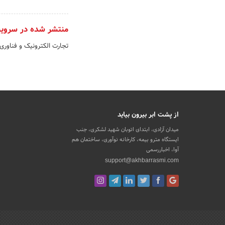
منتشر شده در سروی
تجارت الکترونیک و فناوری
از پشت ابر بیرون بیاید
میدان آزادی، ابتدای اتوبان شهید لشکری، جنب
ایستگاه مترو بیمه، کارخانه نوآوری، ساختمان هم
آوا، اخباررسمی
support@akhbarrasmi.com