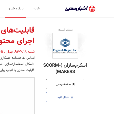
اخبار
خانه
پایگاه خبری
رسمی
-
قابلیت‌های 
منتشر کننده:
اخبار
اجرای محتوا
تایید
شده
شنبه 94/7/18
،
تهران
,
(ا
اساس تفاهمنامه همکاری بی
شرکت‌ها،
«امکان استانداردسازی خ
اسکرم‌سازان (SCORM-
سازمان‌ها
قابلیت مخزن یا انباره برا
MAKERS)
و
صفحه رسمی
روابط
عمومی‌ها
دنبال کنید