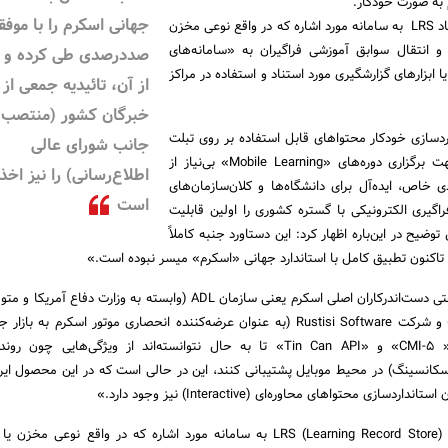
 به صورت خودکار.
جهانی اسکرم را با موف
2.اضافه کردن قابلیت ایجاد LRS به سامانه مورد اشاره که در واقع نوعی مخزن
ی و انتقال سوابق آموزشی فراگیران به «سامانه‌‏های
صددرصدی طی کرده و 
ریت آموزشی» “LMS” یا ابزارهای گزارشگیری مورد استناد و استفاده در مراکز
از آن، تائیدیه جمعی از
خبرگان کشور (منتصب ا
ردسازی خودکار محتواهای قابل استفاده بر روی تبلت
جانب شورای عالی
یا گوشی‌های هوشمند جهت برگزاری دوره‏‌های «Mobile Learning» بی‌نیاز از
اطلاع‌رسانی) را نیز اخذ
دی خاص، ایده‌آل برای دانشگاه‌ها و کلان‌سازمان‌های
است
اگیری الکترونیکی با گستره کشوری را اولین قابلیت
وضیح در این‌باره اظهار کرد: این دستاورد جنبه کاملاً
 تاکنون تطبیق کامل با استاندارد جهانی «اسکرم» میسر نبوده است.»
جواهردشتی ادامه داد: «حتی دست‌اندرکاران اصلی اسکرم یعنی سازمان ADL (وابسته به وزارت دف
و دستورالعمل‌های اسکرم) و شرکت Rustisi Software (به عنوان عرضه‌کننده انحصاری موتور اسکرم به 
اجرای پروژه‌هایی مانند « CMI-5» و «Tin Can API» تا به حال نتوانسته‌اند از ویژگی‌هایی 
کانسینگ) در محیط موبایل پشتیبانی کنند، این در حالی است که در این محصول ایرا
ازی محتواهای محاوره‌ای (Interactive) نیز وجود دارد.»
اضافه کردن قابلیت ایجاد LRS (Learning Record Store) به سامانه مورد اشاره که در واقع نوعی م