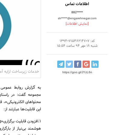
اطلاعات تماس
882*****
sh*****@engarehnegar.com
[نمایش اطلاعات]
کد: 1394071548214707
شنبه 18 مهر 94 ساعت 15:54
خدمات زیرساخت ارایه آموزش آلکتر
https://goo.gl/JYzL6n
به گزارش روابط عمومی 
مجموعه گفت: در راستای 
محتواهای الکترونیکی»، ق
این قابلیت‌ها عبارتند از:
هوشمند بی‌نیاز از بارگز