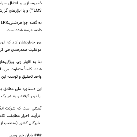
“LMS”) و یا ابزارهای گزارشگیری مورد استناد و استفاده در مراکز آموزشی به شمار می‌آید، دومین قابلیت یادشده است.
ب
داده، عرضه شده است.
وی خاطرنشان کرد که این ش
موفقیت صددرصدی طی کرده 
بنا به اظهار وی، ویژگی‌ه
واحد تحقیق و توسعه این ش
را دربر گرفته و به هر یک ا
فرآیند احراز مطابقت کام
خبرگان کشور (منتصب از جا
### پایان خبر رسمی