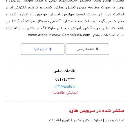
آراتیس، اولین رسانه تحلیلگر استارت‌آپهای ایرانی با هدف آموزش کاربردی و
بومی به صورت مطالعه موردی تحلیل عملکرد کسب و کارهای اینترنتی ایران
فعالیت دارد. این سایت توسط مهندس احسان خواجوی راه اندازی شده و
مدیریت می گردد. وبسایت جدید ایشان، آکادمی دیجیتال مارکتینگ گرشا می
باشد که اولین دوره آنلاین آموزش دیجیتال مارکتینگ در کشور را ارائه کرده
است. اطلاعات بیشتر: www.Aratis.ir www.GarshaDMA.com
صفحه رسمی
دنبال کنید
اطلاعات تماس
091716*****
in**@aratis.ir
[نمایش اطلاعات]
منتشر شده در سرویس های:
تجارت و بازار
|
تجارت الکترونیک و فناوری اطلاعات