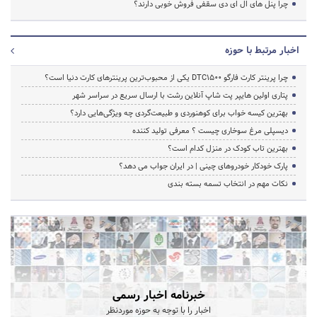
چرا پنل های ال ای دی سقفی فروش خوبی دارند؟
اخبار مرتبط با حوزه
چرا پرینتر کارت فارگو DTC1500 یکی از محبوب‌ترین پرینترهای کارت دنیا است؟
پتاری اولین هایپر پت شاپ آنلاین رشت با ارسال سریع در سراسر شهر
بهترین کیسه خواب برای کوهنوردی و طبیعت‌گردی چه ویژگی‌هایی دارد؟
دیسپلی مرغ سوخاری چیست ؟ معرفی تولید کننده
بهترین تاب کودک در منزل کدام است؟
پارک خودکار خودروهای چینی | در ایران جواب می دهد؟
نکات مهم در انتخاب تسمه بسته بندی
خبرنامه اخبار رسمی
اخبار را با توجه به حوزه موردنظر