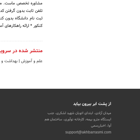
مشاوره تخصص ماست. مشاو
ثبت نام دانشگاه بدون کن
کنکور * ارائه راهکارهای آ
منتشر شده در سروی
علم و آموزش
|
بهداشت و د
از پشت ابر بیرون بیاید
میدان آزادی، ابتدای اتوبان شهید لشکری، جنب
ایستگاه مترو بیمه، کارخانه نوآوری، ساختمان هم
آوا، اخباررسمی
support@akhbarrasmi.com