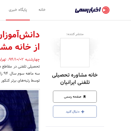
اخبار
خانه
پایگاه خبری
رسمی
-
دانش‌آموزا
منتشر کننده:
اخبار
از خانه مشا
تایید
شده
چهارشنبه 94/10/02
،
تهرا
تحصیلی تلفنی در مقاطع دب
شرکت‌ها،
سه 
خانه مشاوره تحصیلی
سازمان‌ها
توسط رتبه‌های برتر کنکور و
تلفنی ایرانیان
و
صفحه رسمی
روابط
عمومی‌ها
دنبال کنید