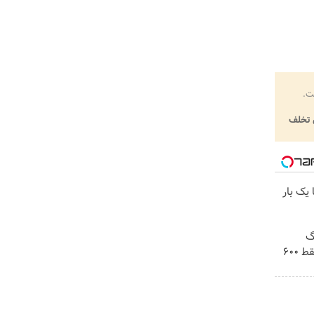
ت.
تخلف
 یک بار
! 3000گیگ
اینترنت خانگی 180 روزه فقط 600