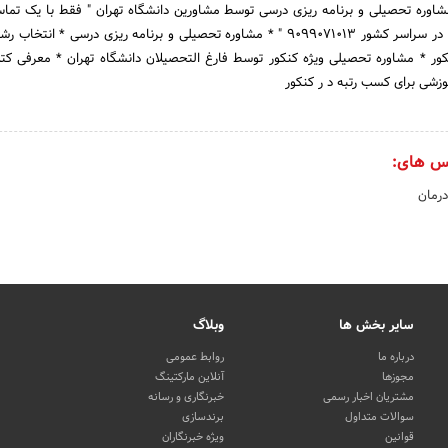
ره تحصیلی و برنامه ریزی درسی توسط مشاورین دانشگاه تهران " فقط با یک تماس
تلفن ثابت بدون گرفتن کد در سراسر کشور 9099071013 " * مشاوره تحصیلی و برنامه ریزی درسی * ان
کور * مشاوره تحصیلی ویژه کنکور توسط فارغ التحصیلان دانشگاه تهران * معرفی کت
موزشی برای کسب رتبه د ر کنکور
س های:
رمان
سایر بخش ها
وبلاگ
درباره ما
روابط عمومی
مجوزها
آنلاین مارکتینگ
مشتریان اخبار رسمی
خبرنگاری و رسانه
سوالات متداول
برندسازی
قوانین
ویژه خبرنگاران