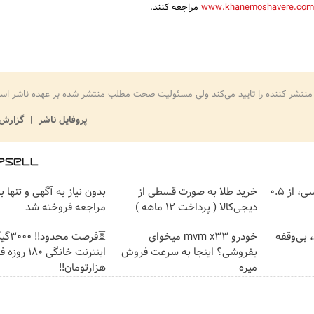
www.khanemoshavere.com
مراجعه کنند.
منتشر کننده را تایید می‌کند ولی مسئولیت صحت مطلب منتشر شده بر عهده ناشر اس
پروفایل ناشر
گزارش 
خرید شمش پلمپ طلاسی، از ۰.۵
خرید طلا به صورت قسطی از
بدون نیاز به آگهی و تنها با
دیجی‌کالا ( پرداخت 12 ماهه )
مراجعه فروخته شد
ومان، بی‌وقفه
خودرو mvm x33 میخوای
⏳فرصت محدود!
بفروشی؟ اینجا به سرعت فروش
میره
هزارتومان!!