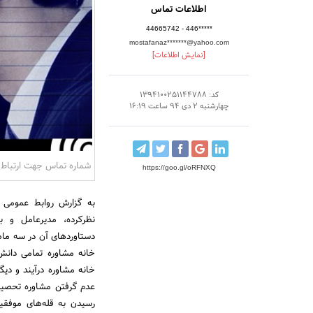
اطلاعات تماس
44665742 - 446*****
mostafanaz*******@yahoo.com
[نمایش اطلاعات]
کد: 1394100251144788
چهارشنبه 2 دی 94 ساعت 16:19
شماره تماس جهت ارتباط با مشاورین 9099071013 تماس از تلفن ثاب
https://goo.gl/oRFNXQ
به گزارش روابط عمومی 
نظرکرده، مدیرعامل و ب
دستاوردهای آن در سه ماه
خانه مشاوره تمامی دانش
خانه مشاوره درآیند و دی
عدم گرفتن مشاوره تحصیلی
رسیدن به قله‌های موفق