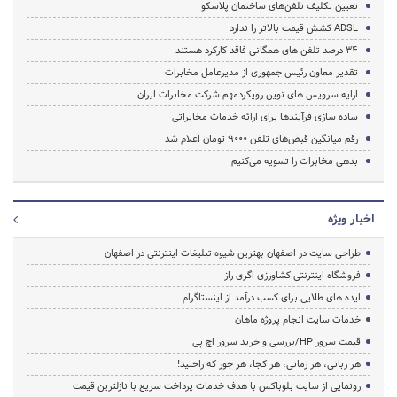
تعیین تکلیف تلفن‌های ساختمان پلاسکو
ADSL کشش قیمت بالاتر را ندارد
۳۴ درصد تلفن های همگانی فاقد کارکرد هستند
تقدیر معاون رئیس جمهوری از مدیرعامل مخابرات
ارایه سرویس های نوین رویکردمهم شرکت مخابرات ایران
ساده سازی فرآیندها برای ارائه خدمات مخابراتی
رقم میانگین قبض‌های تلفن ۹۰۰۰ تومان اعلام شد
بدهی مخابرات را تسویه می‌کنیم
اخبار ویژه
طراحی سایت در اصفهان بهترین شیوه تبلیغات اینترنتی در اصفهان
فروشگاه اینترنتی کشاورزی اگری راز
ایده های طلایی برای کسب درآمد از اینستاگرام
خدمات سایت انجام پروژه ماهان
قیمت سرور HP/بررسی و خرید سرور اچ پی
هر زبانی، هر زمانی، هر کجا، هر جور که راحتید!
رونمایی از سایت بلوباکس با هدف خدمات پرداخت سریع با نازلترین قیمت