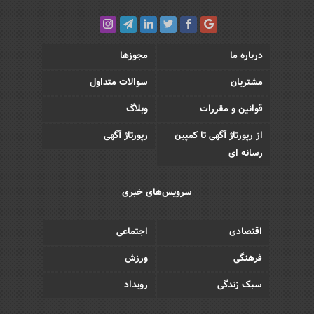
درباره ما
مجوزها
مشتریان
سوالات متداول
قوانین و مقررات
وبلاگ
از رپورتاژ آگهی تا کمپین
رپورتاژ آگهی
رسانه ای
سرویس‌های خبری
اقتصادی
اجتماعی
فرهنگی
ورزش
سبک زندگی
رویداد