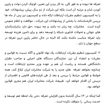
تعرفه ها نبوده و به طور کلی، به کار بردن این تعبیر، کوچک کردن دولت و پایین
آوردن شان و مرتبه آن است بلکه این شرکت از دو سال پیش، پیشنهادات خود
را به کمیسیون تنظیم مقررات ارتباطات ارائه داده و کمیسیون نیز پس از ماه ها
بررسی کارشناسانه، با بخشی از پیشنهادات این شرکت ، موافقت و اعلام عمومی
کرده است. مخابرات، چه زیان ده باشد و چه سوده ،حق دارد بنابراستاندارد
های جهانی و تحولات فناوری شبکه را توسعه دهد و برای تامین هزینه توسعه
باید تعرفه مناسب داشته باشد که البته در حال حاضر پایین ترین تعرفه در
سطح جهان را دارد .
2- کمیسیون تنظیم مقررات ارتباطات، یک نهاد قانونی و آگاه نسبت به قوانین و
مقررات و اعضاء آن نیز، نمایندگان دستگاه های اجرایی و صاحب نظران
دانشگاهی هستند و ریاست آن هم بر عهده وزیر محترم ارتباطات است و
چنانچه بخواهد تعرفه های جدید را به شرکت مخابرات ایران ابلاغ کند، همه
ضوابط و قوانین مرتبط را بررسی و بعد از طی فرایندهای قانونی و اطمینان از
درستی آن اقدام خواهد کرد. طبیعتا، شرکت مخابرات ایران هم مجری قوانین
خواهد بود.
جستجو
کما اینکه در 13 سال گذشته بدون افزایش تعرفه ،حتی یک لحظه هم توسعه و
خدمت رسانی را متوقف نکرده است .