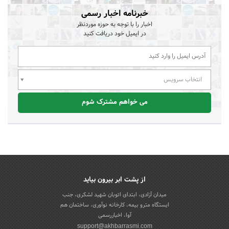
خبرنامه اخبار رسمی
اخبار را با توجه به حوزه موردنظر
در ایمیل خود دریافت کنید
انتخاب سرویس
می خواهم مشترک شوم
از پشت ابر بیرون بیاید
میدان آزادی، ابتدای اتوبان شهید لشکری، جنب
ایستگاه مترو بیمه، کارخانه نوآوری، ساختمان هم
آوا، اخباررسمی
support@akhbarrasmi.com