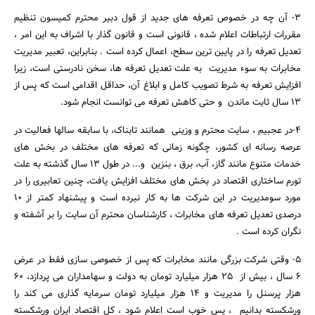
3- آن چه در خصوص تعرفه های جدید از قول دبیر محترم کمیسون تنظیم
مقررات ارتباطات اعلام شده ، قانونی است و قانون گذار با اشراف به این امر ،
تعدیل تعرفه را در پایین ترین سطح، اعمال کرده است . بنابراین، تعبیر مدیریت
مخابرات به سوء مدیریت به علت تعدیل تعرفه ها، سخن نادرستی است، زیرا
افزایش تعرفه به شرط تصویب کامل و ابلاغ آن، حداقل اقدامی است که پس از
13 سال ثابت ماندن و حتی کاهش تعرفه می توانست انجام شود.
4-در عجبیم ، سایت محترم و وزینی همانند تابناک، با سابقه سالها فعالیت در
عرصه رسانه ای کشور، چگونه زمانی که تعرفه های مختلف در بخش های
خدمات متنوع مانند گاز، آب، برق ، بنزین و... در طول 13 سال گذشته به علت
تورم ساختاری اقتصاد در بخش های مختلف افزایش یافت، چنین تعابیری را در
مورد سومدیریت در این شرکت ها به کار نبرده است و پیشنهاد کمتر از 10
درصدی تعدیل تعرفه های مخابرات ، کارشناسان محترم آن سایت را بر آشفته و
نگران کرده است .
5- وقتی شرکت بزرگی مانند مخابرات که پس از خصوصی سازی فقط در عرض
6 سال ، بیش از 25 هزار میلیارد تومان به دولت و سهامداران می پردازد، 60
هزار پرسنل را مدیریت و 14 هزار میلیارد تومان سرمایه گذاری می کند را
ورشکسته بدانیم ، پس خوب است اعلام شود ، کل اقتصاد ایران ورشکسته