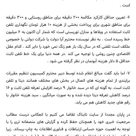
است .
6- تعیین حداقل کارکرد مکالمه 200 دقیقه برای مناطق روستایی و 300 دقیقه
برای مناطق شهری برای پرداخت بخشی از هزینه 10 هزار تومان نگهداری تلفن
ثابت استفاده در ویلاها و منازل توریستی است که شمار آن اکنون به 6 میلیون
خط رسیده است . به نظر نویسنده محترم آیا دولت یا شرکت دولتی یا خصوصی
ملکف است تلفنی که در سال یک بار هم زنگ نمی خورد را دایر کند . کدام عقل
اقتصادی چنین روشی را توجیه می کند .در همه دنیا برای یک خط تلفن ثابت
حداقل 5 دلار هزینه آبونمان در نظر گرفته می شود .
7- اما باید گفت مبالغ اعلام شده توسط دبیر محترم کمیسیون تنظیم مقررات
برایندی از تمام هزینه های اتصال در بخش های مختلف همانند دیتا و تلفن
ثابت است. به گونه ای که در سبد خانوار 9 درصد افزایش تعرفه تلفن ثابت و 16
درصد کاهش تعرفه دیتا دیده شده و به صورت میانگین ، سبد هزینه خانوار با
رقم های جدید کاهش هم می یابد.
در پایان مجددا از سایت تابناک تقاضا می کنیم با انعکاس درست مطالب
مرجعیت خبری خود را همچنان حفظ کرده و گزارش های منصفانه تری را با
توجه به اهمیت حوزه حساس ارتباطات و فناوری اطلاعات به چاپ برساند. زیرا