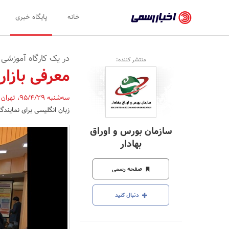
اخبار
خانه
پایگاه خبری
رسمی
-
در یک کارگاه آموزشی 
منتشر کننده:
اخبار
معرفی بازار 
تایید
سه‌شنبه 95/4/29
،
تهران
شده
زبان انگلیسی برای نمایندگ
شرکت‌ها،
سازمان بورس و اوراق
سازمان‌ها
بهادار
و
صفحه رسمی
روابط
عمومی‌ها
دنبال کنید