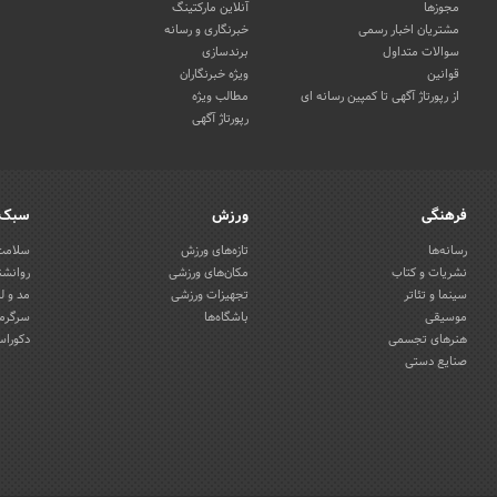
مجوزها
آنلاین مارکتینگ
مشتریان اخبار رسمی
خبرنگاری و رسانه
سوالات متداول
برندسازی
قوانین
ویژه خبرنگاران
از رپورتاژ آگهی تا کمپین رسانه ای
مطالب ویژه
رپورتاژ آگهی
فرهنگی
ورزش
سبک 
رسانه‌ها
تازه‌های ورزش
سلامت 
نشریات و کتاب
مکان‌های ورزشی
روانشن
سینما و تئاتر
تجهیزات ورزشی
مد و ل
موسیقی
باشگاه‌ها
سرگرمی
هنرهای تجسمی
دکوراس
صنایع دستی