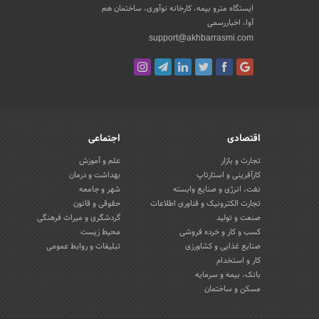
ایستگاه مترو بیمه، کارخانه نوآوری، ساختمان هم
آوا، اخباررسمی
support@akhbarrasmi.com
اقتصادی
اجتماعی
تجارت و بازار
علم و آموزش
کارآفرینی و استارتاپ
بهداشت و درمان
نفت، انرژی و صنایع وابسته
شهر و جامعه
تجارت الکترونیک و فناوری اطلاعات
حقوقی و قانون
صنعت و تولید
گردشگری و میراث فرهنگی
کسب و کار و خرده فروشی
محیط زیست
صنایع غذایی و کشاورزی
تبلیغات و روابط عمومی
کار و استخدام
بانک، بیمه و سرمایه
مسکن و ساختمان