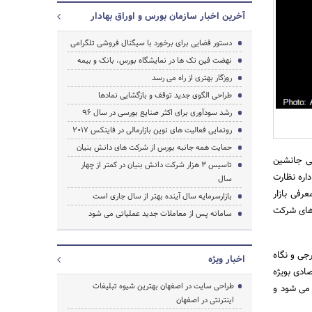
آخرین اخبار سازمان بورس و اوراق بهادار
دستور قضایی برای برخورد با سیگنال فروشی تلگرامی
نهضت فین تک ها در نمایشگاه بورس، بانک و بیمه
جستجو
روزگار بهتری از راه می رسد
طراحی الگوی جدید توقف و بازگشایی نمادها
رشد سودآوری برای اکثر صنایع بورسی در سال 96
رونمایی فعالیت های نوین بازارمالی در فاینکس 2017
حمایت همه جانبه بورس از شرکت های دانش بنیان
نی جانشین
تاسیس 3 هزار شرکت دانش بنیان در کمتر از چهار
اره نظارت
سال
ق بازرگانی با محور معرفی بازار
بازارسرمایه سال آینده بهتر از سال جاری است
 های شرکت
سامانه پس از معاملات جدید عملیاتی می شود
جى و نگاه
اخبار ویژه
ادی بویژه
طراحی سایت در اصفهان بهترین شیوه تبلیغات
 می شود و
اینترنتی در اصفهان