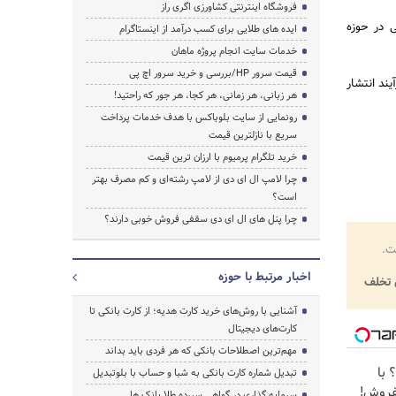
فروشگاه اینترنتی کشاورزی اگری راز
ی در حوزه
ایده های طلایی برای کسب درآمد از اینستاگرام
خدمات سایت انجام پروژه ماهان
قیمت سرور HP/بررسی و خرید سرور اچ پی
یند انتشار
هر زبانی، هر زمانی، هر کجا، هر جور که راحتید!
رونمایی از سایت بلوباکس با هدف خدمات پرداخت
سریع با نازلترین قیمت
خرید تلگرام پرمیوم با ارزان ترین قیمت
چرا لامپ ال ای دی از لامپ رشته‌ای و کم مصرف بهتر
است؟
چرا پنل های ال ای دی سقفی فروش خوبی دارند؟
ت.
اخبار مرتبط با حوزه
تخلف
آشنایی با روش‌های خرید کارت هدیه؛ از کارت بانکی تا
کارت‌های دیجیتال
مهم‌ترین اصطلاحات بانکی که هر فردی باید بداند
؟ با
تبدیل شماره کارت بانکی به شبا و حساب با بلوتبدیل
بفروش!
سرمایه گذاری در گواهی سپرده طلا بانک ها