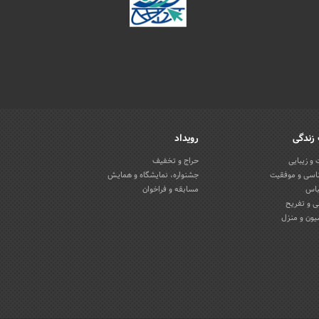
زندگی
رویداد
و زیبایی
حراج و تخفیف
اسی و موفقیت
جشنواره، نمایشگاه و همایش
باس
مسابقه و فراخوان
 و تفریح
یون و منزل