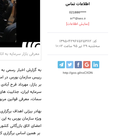
اطلاعات تماس
021886*****
in**@seo.ir
[نمایش اطلاعات]
کد: 1395042967525382
سه‌شنبه 29 تیر 95 ساعت 10:02
معرفی بازار سرمایه به اتا
به گزارش اخبار رسمی به نق
http://goo.gl/nxCXDN
رییس سازمان بورس در امور
سرمایه ایران، جذابیت های
سمات، معرفی قوانین مربوط 
بهادر بیژنى اهداف برگزاری
ویژه سازمان بورس به این ا
اعضای اتاق بازرگانی کشو
بر همین اساس برگزاری کار