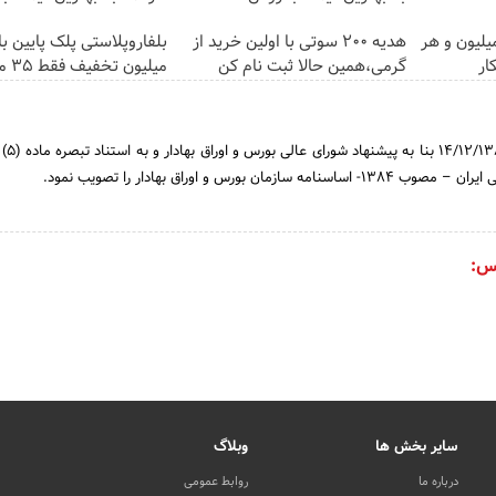
تغییره😍😍 با 10 میلیون و هر
هدیه 200 سوتی با اولین خرید از
ار
گرمی،همین حالا ثبت نام کن
میلیون تخفیف فقط 3۵ میلیون 👀
هیئت وزیران
مان بورس و اوراق بهادار را تصویب نمود.
س:
سایر بخش ها
وبلاگ
درباره ما
روابط عمومی