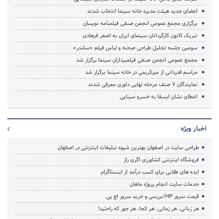
اعضای جدید هیئت مدیره خانه سینما انتخاب شدند
برگزاری مجمع عمومی انجمن صنفی فیلمنامه نویسان
تبریک کانون کارگردانان سینمای ایران به اصغر فرهادی
سومین جلسه تحلیل طراحی صحنه و لباس فیلم «سلندر»
مجمع عمومی انجمن صنفی فیلمبرداران سینما برگزار شد
مراسم قدردانی از میرکریمی در خانه سینما برگزار شد
نمایندگان 7 صنف مرحله نهایی داوری معرفی شدند
اعطای نشان ایسفا به خسرو سینایی
اخبار ویژه
طراحی سایت در اصفهان بهترین شیوه تبلیغات اینترنتی در اصفهان
فروشگاه اینترنتی کشاورزی اگری راز
ایده های طلایی برای کسب درآمد از اینستاگرام
خدمات سایت انجام پروژه ماهان
قیمت سرور HP/بررسی و خرید سرور اچ پی
هر زبانی، هر زمانی، هر کجا، هر جور که راحتید!