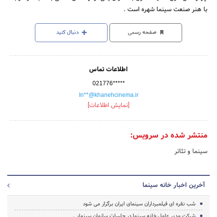
با هنر صنعت سینما شهره است .
صفحه رسمی
دنبال کنید
اطلاعات تماس
021776*****
In**@khanehcinema.ir
[نمایش اطلاعات]
منتشر شده در سرویس:
سینما و تئاتر
آخرین اخبار خانه سینما
شب نقره ای فیلمبرداران سینمای ایران برگزار می شود
شرکت مدیر عامل خانه سینما در جلسات سازمان سینمایی