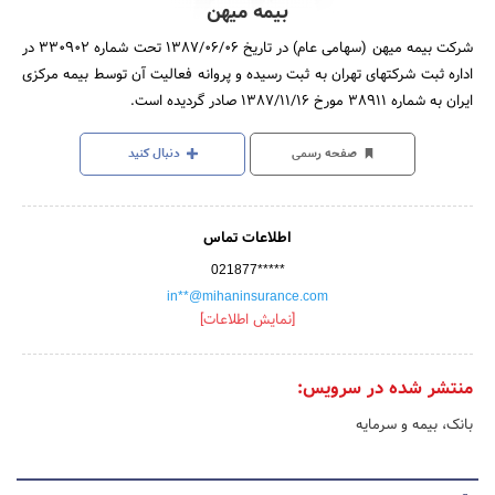
بیمه میهن
شرکت بیمه میهن (سهامی عام) در تاریخ 1387/06/06 تحت شماره 330902 در
اداره ثبت شرکتهای تهران به ثبت رسیده و پروانه فعالیت آن توسط بیمه مرکزی
ایران به شماره 38911 مورخ 1387/11/16 صادر گردیده است.
صفحه رسمی
دنبال کنید
اطلاعات تماس
021877*****
in**@mihaninsurance.com
[نمایش اطلاعات]
منتشر شده در سرویس:
بانک، بیمه و سرمایه