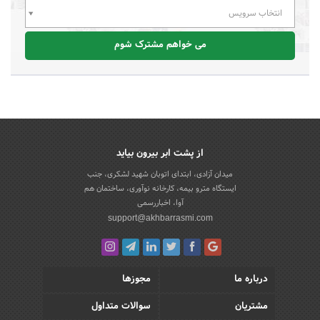
انتخاب سرویس
می خواهم مشترک شوم
از پشت ابر بیرون بیاید
میدان آزادی، ابتدای اتوبان شهید لشکری، جنب
ایستگاه مترو بیمه، کارخانه نوآوری، ساختمان هم
آوا، اخباررسمی
support@akhbarrasmi.com
درباره ما
مجوزها
مشتریان
سوالات متداول