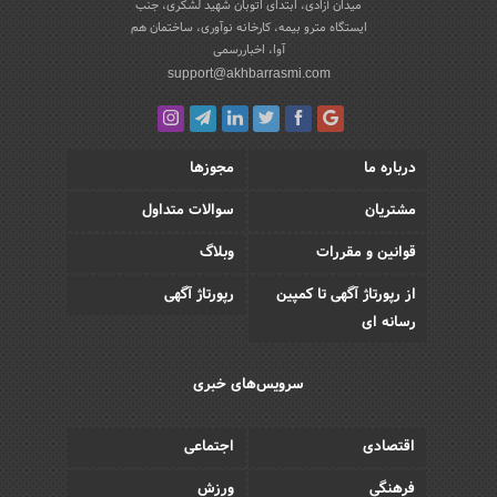
میدان آزادی، ابتدای اتوبان شهید لشکری، جنب
ایستگاه مترو بیمه، کارخانه نوآوری، ساختمان هم
آوا، اخباررسمی
support@akhbarrasmi.com
درباره ما
مجوزها
مشتریان
سوالات متداول
قوانین و مقررات
وبلاگ
از رپورتاژ آگهی تا کمپین
رپورتاژ آگهی
رسانه ای
سرویس‌های خبری
اقتصادی
اجتماعی
فرهنگی
ورزش