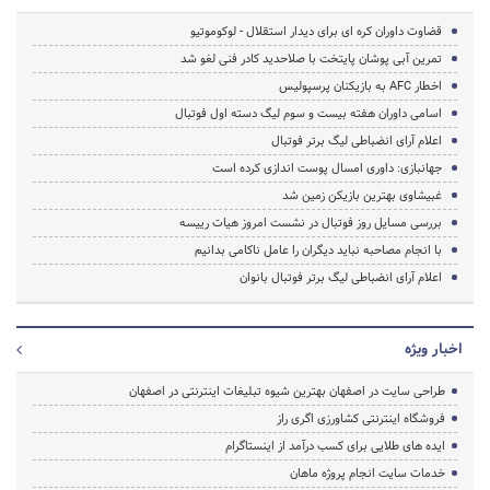
قضاوت داوران کره ای برای دیدار استقلال - لوکوموتیو
تمرین آبی پوشان پایتخت با صلاحدید کادر فنی لغو شد
اخطار AFC به بازیکنان پرسپولیس
اسامی داوران هفته بیست و سوم لیگ دسته اول فوتبال
اعلام آرای انضباطی لیگ برتر فوتبال
جهانبازی: داوری امسال پوست اندازی کرده است
غبیشاوی بهترین بازیکن زمین شد
بررسی مسایل روز فوتبال در نشست امروز هیات رییسه
با انجام مصاحبه نباید دیگران را عامل ناکامی بدانیم
اعلام آرای انضباطی لیگ برتر فوتبال بانوان
اخبار ویژه
طراحی سایت در اصفهان بهترین شیوه تبلیغات اینترنتی در اصفهان
فروشگاه اینترنتی کشاورزی اگری راز
ایده های طلایی برای کسب درآمد از اینستاگرام
خدمات سایت انجام پروژه ماهان