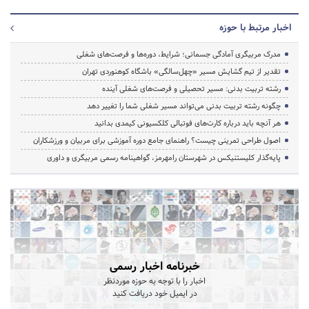
اخبار مرتبط با حوزه
مدرک مربیگری آمادگی جسمانی؛ شرایط، دوره‌ها و فرصت‌های شغلی
تقدیر از تیم گشایش مسیر «چهل‌سالگی» باشگاه کوهنوردی تهران
رشته تربیت بدنی: مسیر تحصیلی و فرصت‌های شغلی آینده
چگونه رشته تربیت بدنی می‌تواند مسیر شغلی شما را تغییر دهد
هر آنچه باید درباره کارت‌های فوتبالی کلکسیونی کیمدی بدانید
اصول طراحی تمرینی چیست؟ راهنمای جامع دوره آموزشی برای مربیان و ورزشکاران
پایه‌گذار کلیستنیکس در شهرستان رامهرمز، گواهینامه رسمی مربیگری و داوری
خبرنامه اخبار رسمی
اخبار را با توجه به حوزه موردنظر
در ایمیل خود دریافت کنید