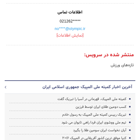
اطلاعات تماس
021262*****
no****@olympic.ir
[نمایش اطلاعات]
منتشر شده در سرویس:
تازه‌های ورزش
آخرین اخبار کمیته ملی المپیک جمهوری اسلامی ایران
کمیته ملی المپیک، قهرمانی در آسیا را تبریک گفت
کسب دومین طلای ایران توسط فرزین
تبریک رییس کمیته ملی المپیک به رسول خادم
تیم ملی ووشوی ایران فردا راهی تایوان می شود
آیان نخواست ایران سومین طلا را بگیرد
کنیا موفق ترین کشور آفریقایی در المپیک 2016