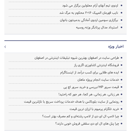
اردوی تیم آبهای آرام معلولین برگزار می شود
نایب قهرمان المپیک 2016 محکوم به مرگ شد
برگزاری سومین اردوی آمادگی بدمینتون بانوان
استرداد مدال پرتابگر وزنه روسیه
اخبار ویژه
طراحی سایت در اصفهان بهترین شیوه تبلیغات اینترنتی در اصفهان
فروشگاه اینترنتی کشاورزی اگری راز
ایده های طلایی برای کسب درآمد از اینستاگرام
خدمات سایت انجام پروژه ماهان
قیمت سرور HP/بررسی و خرید سرور اچ پی
هر زبانی، هر زمانی، هر کجا، هر جور که راحتید!
رونمایی از سایت بلوباکس با هدف خدمات پرداخت سریع با نازلترین قیمت
خرید تلگرام پرمیوم با ارزان ترین قیمت
چرا لامپ ال ای دی از لامپ رشته‌ای و کم مصرف بهتر است؟
چرا پنل های ال ای دی سقفی فروش خوبی دارند؟