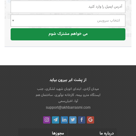
انتخاب سرویس
می خواهم مشترک شوم
از پشت ابر بیرون بیاید
میدان آزادی، ابتدای اتوبان شهید لشکری، جنب
ایستگاه مترو بیمه، کارخانه نوآوری، ساختمان هم
آوا، اخباررسمی
support@akhbarrasmi.com
درباره ما
مجوزها