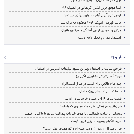
آیان نخواست ایران سومین طلا را بگیرد
کنیا موفق ترین کشور آفریقایی در المپیک 2016
اردوی تیم آبهای آرام معلولین برگزار می شود
نایب قهرمان المپیک 2016 محکوم به مرگ شد
برگزاری سومین اردوی آمادگی بدمینتون بانوان
استرداد مدال پرتابگر وزنه روسیه
اخبار ویژه
طراحی سایت در اصفهان بهترین شیوه تبلیغات اینترنتی در اصفهان
فروشگاه اینترنتی کشاورزی اگری راز
ایده های طلایی برای کسب درآمد از اینستاگرام
خدمات سایت انجام پروژه ماهان
قیمت سرور HP/بررسی و خرید سرور اچ پی
هر زبانی، هر زمانی، هر کجا، هر جور که راحتید!
رونمایی از سایت بلوباکس با هدف خدمات پرداخت سریع با نازلترین قیمت
خرید تلگرام پرمیوم با ارزان ترین قیمت
چرا لامپ ال ای دی از لامپ رشته‌ای و کم مصرف بهتر است؟