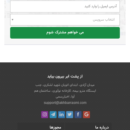
انتخاب سرویس
می خواهم مشترک شوم
از پشت ابر بیرون بیاید
میدان آزادی، ابتدای اتوبان شهید لشکری، جنب
ایستگاه مترو بیمه، کارخانه نوآوری، ساختمان هم
آوا، اخباررسمی
support@akhbarrasmi.com
درباره ما
مجوزها