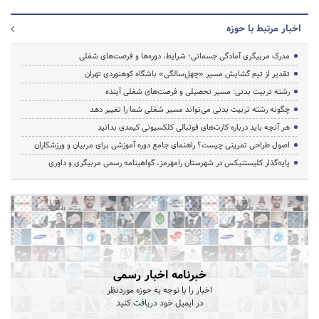
اخبار مرتبط با حوزه
مدرک مربیگری آمادگی جسمانی؛ شرایط، دوره‌ها و فرصت‌های شغلی
تقدیر از تیم گشایش مسیر «چهل‌سالگی» باشگاه کوهنوردی تهران
رشته تربیت بدنی: مسیر تحصیلی و فرصت‌های شغلی آینده
چگونه رشته تربیت بدنی می‌تواند مسیر شغلی شما را تغییر دهد
هر آنچه باید درباره کارت‌های فوتبالی کلکسیونی کیمدی بدانید
اصول طراحی تمرینی چیست؟ راهنمای جامع دوره آموزشی برای مربیان و ورزشکاران
پایه‌گذار کلیستنیکس در شهرستان رامهرمز، گواهینامه رسمی مربیگری و داوری
خبرنامه اخبار رسمی
اخبار را با توجه به حوزه موردنظر
در ایمیل خود دریافت کنید