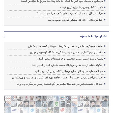
رونمایی از سایت بلوباکس با هدف خدمات پرداخت سریع با نازلترین قیمت
خرید تلگرام پرمیوم با ارزان ترین قیمت
چرا لامپ ال ای دی از لامپ رشته‌ای و کم مصرف بهتر است؟
چرا پنل های ال ای دی سقفی فروش خوبی دارند؟
اخبار مرتبط با حوزه
مدرک مربیگری آمادگی جسمانی؛ شرایط، دوره‌ها و فرصت‌های شغلی
تقدیر از تیم گشایش مسیر «چهل‌سالگی» باشگاه کوهنوردی تهران
رشته تربیت بدنی: مسیر تحصیلی و فرصت‌های شغلی آینده
چگونه رشته تربیت بدنی می‌تواند مسیر شغلی شما را تغییر دهد
هر آنچه باید درباره کارت‌های فوتبالی کلکسیونی کیمدی بدانید
اصول طراحی تمرینی چیست؟ راهنمای جامع دوره آموزشی برای مربیان و ورزشکاران
پایه‌گذار کلیستنیکس در شهرستان رامهرمز، گواهینامه رسمی مربیگری و داوری