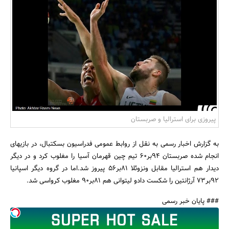
بانک، بیمه و سرمایه
مسکن و ساختمان
پیروزی برای استرالیا و صربستان
به گزارش اخبار رسمی به نقل از روابط عمومی فدراسیون بسکتبال، در بازیهای
انجام شده صربستان 94بر60 تیم چین قهرمان آسیا را مغلوب کرد و در دیگر
دیدار هم استرالیا مقابل ونزوئلا 81بر56 پیروز شد.اما در گروه دیگر اسپانیا
92بر73 آرژانتین را شکست دادو لیتوانی هم 81بر90 مغلوب کرواسی شد.
### پایان خبر رسمی