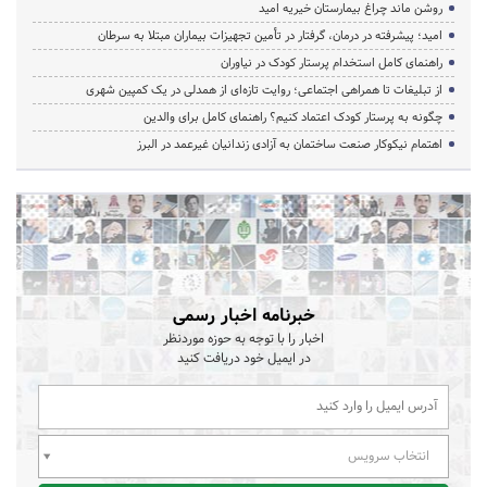
روشن ماند چراغ بیمارستان خیریه امید
امید؛ پیشرفته در درمان، گرفتار در تأمین تجهیزات بیماران مبتلا به سرطان
راهنمای کامل استخدام پرستار کودک در نیاوران
از تبلیغات تا همراهی اجتماعی؛ روایت تازه‌ای از همدلی در یک کمپین شهری
چگونه به پرستار کودک اعتماد کنیم؟ راهنمای کامل برای والدین
اهتمام نیکوکار صنعت ساختمان به آزادی زندانیان غیرعمد در البرز
خبرنامه اخبار رسمی
اخبار را با توجه به حوزه موردنظر
در ایمیل خود دریافت کنید
انتخاب سرویس