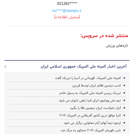
021262*****
no****@olympic.ir
[نمایش اطلاعات]
منتشر شده در سرویس:
تازه‌های ورزش
آخرین اخبار کمیته ملی المپیک جمهوری اسلامی ایران
کمیته ملی المپیک، قهرمانی در آسیا را تبریک گفت
کسب دومین طلای ایران توسط فرزین
تبریک رییس کمیته ملی المپیک به رسول خادم
تیم ملی ووشوی ایران فردا راهی تایوان می شود
آیان نخواست ایران سومین طلا را بگیرد
کنیا موفق ترین کشور آفریقایی در المپیک 2016
اردوی تیم آبهای آرام معلولین برگزار می شود
نایب قهرمان المپیک 2016 محکوم به مرگ شد