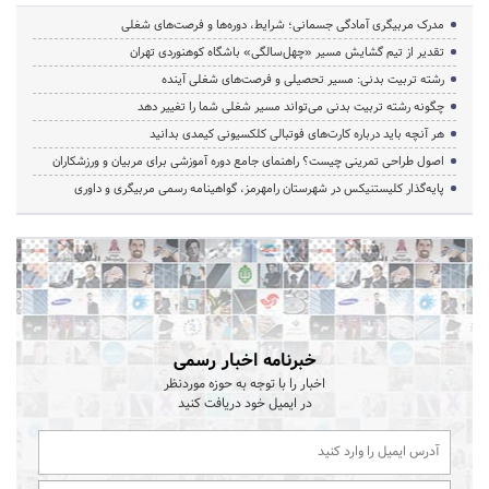
مدرک مربیگری آمادگی جسمانی؛ شرایط، دوره‌ها و فرصت‌های شغلی
تقدیر از تیم گشایش مسیر «چهل‌سالگی» باشگاه کوهنوردی تهران
رشته تربیت بدنی: مسیر تحصیلی و فرصت‌های شغلی آینده
چگونه رشته تربیت بدنی می‌تواند مسیر شغلی شما را تغییر دهد
هر آنچه باید درباره کارت‌های فوتبالی کلکسیونی کیمدی بدانید
اصول طراحی تمرینی چیست؟ راهنمای جامع دوره آموزشی برای مربیان و ورزشکاران
پایه‌گذار کلیستنیکس در شهرستان رامهرمز، گواهینامه رسمی مربیگری و داوری
خبرنامه اخبار رسمی
اخبار را با توجه به حوزه موردنظر
در ایمیل خود دریافت کنید