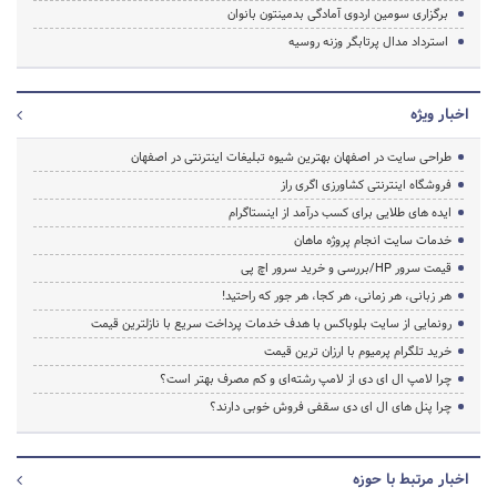
برگزاری سومین اردوی آمادگی بدمینتون بانوان
استرداد مدال پرتابگر وزنه روسیه
اخبار ویژه
طراحی سایت در اصفهان بهترین شیوه تبلیغات اینترنتی در اصفهان
فروشگاه اینترنتی کشاورزی اگری راز
ایده های طلایی برای کسب درآمد از اینستاگرام
خدمات سایت انجام پروژه ماهان
قیمت سرور HP/بررسی و خرید سرور اچ پی
هر زبانی، هر زمانی، هر کجا، هر جور که راحتید!
رونمایی از سایت بلوباکس با هدف خدمات پرداخت سریع با نازلترین قیمت
خرید تلگرام پرمیوم با ارزان ترین قیمت
چرا لامپ ال ای دی از لامپ رشته‌ای و کم مصرف بهتر است؟
چرا پنل های ال ای دی سقفی فروش خوبی دارند؟
اخبار مرتبط با حوزه