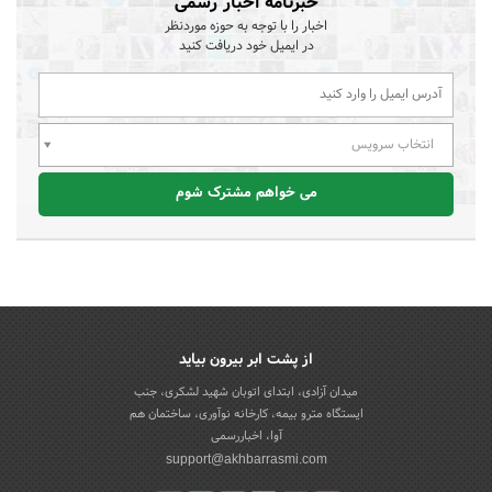
خبرنامه اخبار رسمی
اخبار را با توجه به حوزه موردنظر
در ایمیل خود دریافت کنید
انتخاب سرویس
می خواهم مشترک شوم
از پشت ابر بیرون بیاید
میدان آزادی، ابتدای اتوبان شهید لشکری، جنب
ایستگاه مترو بیمه، کارخانه نوآوری، ساختمان هم
آوا، اخباررسمی
support@akhbarrasmi.com