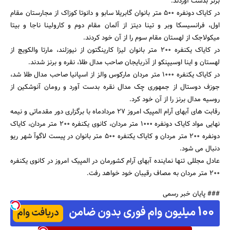
برنز بدست آوردند.
در کایاک دونفره 500 متر بانوان گابریلا سابو و دانوتا کوزاک از مجارستان مقام
اول، فرانسیسکا وبر و تینا دیتز از آلمان مقام دوم و کارولینا ناجا و بیتا
میکولاجک از لهستان مقام سوم را از آن خود کردند.
در کایاک یکنفره 200 متر بانوان لیزا کارینگتون از نیوزلند، مارتا والکویچ از
جستجو
لهستان و اینا اوسیپنکو از آذربایجان صاحب مدال طلا، نقره و برنز شدند.
در کایاک یکنفره 1000 متر مردان مارکوس والز از اسپانیا صاحب مدال طلا شد،
جوزف دوستال از جمهوری چک مدال نقره بدست آورد و رومان آنوشکین از
روسیه مدال برنز را از آن خود کرد.
رقابت های آبهای آرام المپیک امروز 27 مردادماه با برگزاری دور مقدماتی و نیمه
نهایی مواد کایاک دونفره 1000 متر مردان، کانوی یکنفره 200 متر مردان، کایاک
دونفره 200 متر مردان و کایاک یکنفره 500 متر بانوان در پیست لاگوآ شهر ریو
دنبال می شود.
عادل مجللی تنها نماینده آبهای آرام کشورمان در المپیک امروز در کانوی یکنفره
200 متر مردان به مصاف رقیبان خود خواهد رفت.
### پایان خبر رسمی