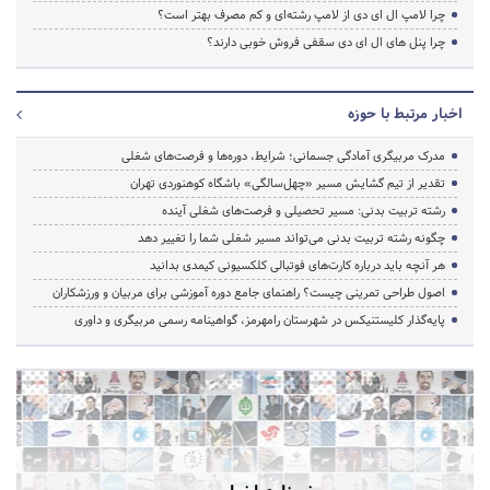
چرا لامپ ال ای دی از لامپ رشته‌ای و کم مصرف بهتر است؟
چرا پنل های ال ای دی سقفی فروش خوبی دارند؟
اخبار مرتبط با حوزه
مدرک مربیگری آمادگی جسمانی؛ شرایط، دوره‌ها و فرصت‌های شغلی
تقدیر از تیم گشایش مسیر «چهل‌سالگی» باشگاه کوهنوردی تهران
رشته تربیت بدنی: مسیر تحصیلی و فرصت‌های شغلی آینده
چگونه رشته تربیت بدنی می‌تواند مسیر شغلی شما را تغییر دهد
هر آنچه باید درباره کارت‌های فوتبالی کلکسیونی کیمدی بدانید
اصول طراحی تمرینی چیست؟ راهنمای جامع دوره آموزشی برای مربیان و ورزشکاران
پایه‌گذار کلیستنیکس در شهرستان رامهرمز، گواهینامه رسمی مربیگری و داوری