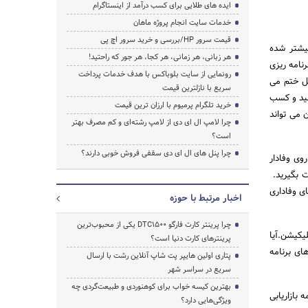
ایده های طلایی برای کسب درآمد از اینستاگرام
خدمات سایت انجام پروژه ماهان
قیمت سرور HP/بررسی و خرید سرور اچ پی
یشتر شده
هر زبانی، هر زمانی، هر کجا، هر جور که راحتید!
نامه ریزی
رونمایی از سایت بلوباکس با هدف خدمات پرداخت
ی دانستید از هر 10 سرچ موبایلی، 9مورد به عمل ختم می
سریع با نازلترین قیمت
نید و کسب
خرید تلگرام پرمیوم با ارزان ترین قیمت
 می تواند
چرا لامپ ال ای دی از لامپ رشته‌ای و کم مصرف بهتر
است؟
چرا پنل های ال ای دی سقفی فروش خوبی دارند؟
ی وفادار
ت بگیرید.
ی وفاداری
اخبار مرتبط با حوزه
چرا پرینتر کارت فارگو DTC1500 یکی از محبوب‌ترین
یکیشن.آیا
پرینترهای کارت دنیا است؟
 های برنامه
پتاری اولین هایپر پت شاپ آنلاین رشت با ارسال
سریع در سراسر شهر
بهترین کیسه خواب برای کوهنوردی و طبیعت‌گردی چه
بازاریابی
ویژگی‌هایی دارد؟