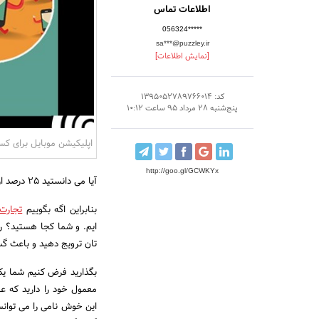
اطلاعات تماس
056324*****
sa***@puzzley.ir
[نمایش اطلاعات]
کد: 1395052789766014
پنج‌شنبه 28 مرداد 95 ساعت 10:12
اپلیکیشن موبایل برای کس
http://goo.gl/GCWKYx
آیا می دانستید 25 درصد از مردم، فقط و فقط از طریق موبایل اینترنت میروند؟
بنابراین اگه بگوییم
تجارت
ایم. و شما کجا هستید؟ ر
تان ترویج دهید و باعث گ
بگذارید فرض کنیم شما یک
معمول خود را دارید که 
این خوش نامی را می توانس