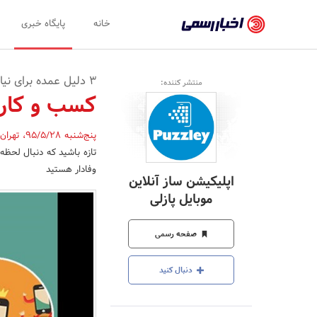
اخبار
خانه
پایگاه خبری
رسمی
-
3 دلیل عمده برای نیاز به اپلیکیشن
منتشر کننده:
اخبار
کسب و کار ش
تایید
پنج‌شنبه 95/5/28
،
تهران
شده
تازه باشید که دنبال لحظه
شرکت‌ها،
وفادار هستید
اپلیکیشن ساز آنلاین
سازمان‌ها
موبایل پازلی
و
صفحه رسمی
روابط
عمومی‌ها
دنبال کنید