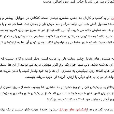
شهرتان سر می زنند را جذب کند. سود اضافی، درست
یل
برای کسب و کارتان به معنی مشتری بیشتر است. کنکاش در موبایل، بیشتر و ب
ده معمول فعلی شما می تواند حرف و نام خوش تان را پخش کند، شما کم کم و با بر
بیشتر در نتایج جست و جو ها هم نمایش داده می شوید. آیا م
د خرید باشد! به مشتریان جدیدتان دست پیدا کنید، دسترسی به خودتان را راحت تر ک
و البته قدرت شبکه های اجتماعی رو فراموش نکنید وصل کردن آن ها به اپلیکیشن تان
به مشتری های وفادار چقدر سخت ولی پر مزیت است. دیگر کسب و کاری نیست که رو
ای نداشته باشد. ولی شما چون یک نرم افزار موبایل دارید می توانید از آن ها سبق
ش های اضافه روی اپلیکیشن به مشتری، آن ها را به خود وفادار کنید. با دادن مزیت ها
اند در میان اپ های دیگر، با ارزش افزوده ای خوب سربلند بایستد.
 وفاداری، اپلیکیشن تان را ترویج دهید، و به مشتری ها برسید. همه از طریق همون اپل
تید که 73 درصد از کاربران تلفن های همراه هوشمند، مایل اند که از اپلیکیشن های وفاداری و مزیت
 گوشی موبایل خود استفاده کنند؟ درصد بزرگیه!
سرمایه گذاری روی
اپلیکیشن های موبایل
بیش از حده؟ هزینه شان بیشتر از یک برنامه 