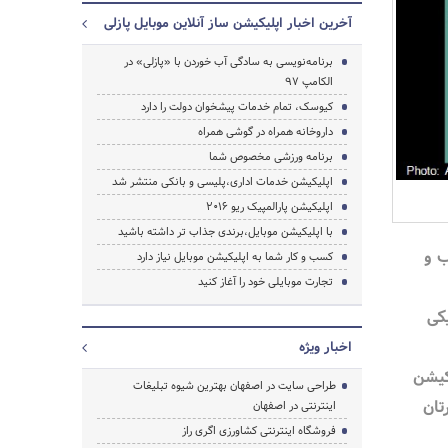
آخرین اخبار اپلیکیشن ساز آنلاین موبایل پازلی
برنامه‌نویسی به سادگی آب خوردن با «پازلی» در
الکامپ 97
کیوسک، تمام خدمات پیشخوان دولت را دارد
داروخانه همراه در گوشی همراه
جستجو
برنامه ورزشی مخصوص شما
اپلیکیشن خدمات اداری،پلیسی و بانکی منتشر شد
اپلیکیشن پارالمپیک ریو 2016
با اپلیکیشن موبایل،برندی جذاب تر داشته باشید
 و
کسب و کار شما به اپلیکیشن موبایل نیاز دارد
تجارت موبایلی خود را آغاز کنید
کی
اخبار ویژه
کیشن
طراحی سایت در اصفهان بهترین شیوه تبلیغات
تان
اینترنتی در اصفهان
فروشگاه اینترنتی کشاورزی اگری راز