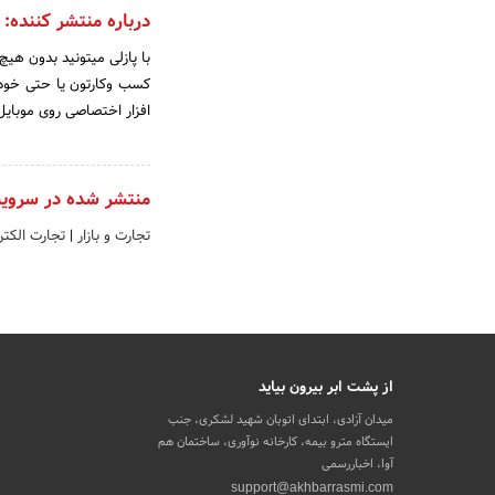
درباره منتشر کننده:
با پازلی میتونید بدون هیچ
کسب وکارتون یا حتی خودت
افزار اختصاصی روی موبایل ی
منتشر شده در سروی
تجارت و بازار
|
تجارت الکتر
از پشت ابر بیرون بیاید
میدان آزادی، ابتدای اتوبان شهید لشکری، جنب
ایستگاه مترو بیمه، کارخانه نوآوری، ساختمان هم
آوا، اخباررسمی
support@akhbarrasmi.com