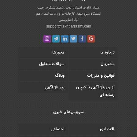
میدان آزادی، ابتدای اتوبان شهید لشکری، جنب
ایستگاه مترو بیمه، کارخانه نوآوری، ساختمان هم
آوا، اخباررسمی
support@akhbarrasmi.com
درباره ما
مجوزها
مشتریان
سوالات متداول
قوانین و مقررات
وبلاگ
از رپورتاژ آگهی تا کمپین
رپورتاژ آگهی
رسانه ای
سرویس‌های خبری
اقتصادی
اجتماعی