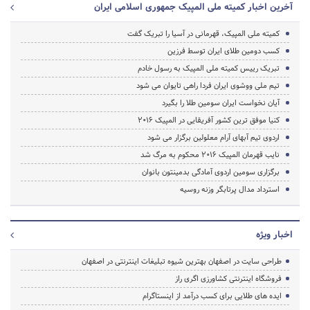
آخرین اخبار کمیته ملی المپیک جمهوری اسلامی ایران
کمیته ملی المپیک، قهرمانی در آسیا را تبریک گفت
کسب دومین طلای ایران توسط فرزین
تبریک رییس کمیته ملی المپیک به رسول خادم
تیم ملی ووشوی ایران فردا راهی تایوان می شود
آیان نخواست ایران سومین طلا را بگیرد
کنیا موفق ترین کشور آفریقایی در المپیک 2016
اردوی تیم آبهای آرام معلولین برگزار می شود
نایب قهرمان المپیک 2016 محکوم به مرگ شد
برگزاری سومین اردوی آمادگی بدمینتون بانوان
استرداد مدال پرتابگر وزنه روسیه
اخبار ویژه
طراحی سایت در اصفهان بهترین شیوه تبلیغات اینترنتی در اصفهان
فروشگاه اینترنتی کشاورزی اگری راز
ایده های طلایی برای کسب درآمد از اینستاگرام