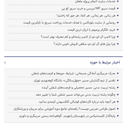
خدمات سایت انجام پروژه ماهان
قیمت سرور HP/بررسی و خرید سرور اچ پی
هر زبانی، هر زمانی، هر کجا، هر جور که راحتید!
رونمایی از سایت بلوباکس با هدف خدمات پرداخت سریع با نازلترین قیمت
خرید تلگرام پرمیوم با ارزان ترین قیمت
چرا لامپ ال ای دی از لامپ رشته‌ای و کم مصرف بهتر است؟
چرا پنل های ال ای دی سقفی فروش خوبی دارند؟
اخبار مرتبط با حوزه
مدرک مربیگری آمادگی جسمانی؛ شرایط، دوره‌ها و فرصت‌های شغلی
تقدیر از تیم گشایش مسیر «چهل‌سالگی» باشگاه کوهنوردی تهران
رشته تربیت بدنی: مسیر تحصیلی و فرصت‌های شغلی آینده
چگونه رشته تربیت بدنی می‌تواند مسیر شغلی شما را تغییر دهد
هر آنچه باید درباره کارت‌های فوتبالی کلکسیونی کیمدی بدانید
اصول طراحی تمرینی چیست؟ راهنمای جامع دوره آموزشی برای مربیان و ورزشکاران
پایه‌گذار کلیستنیکس در شهرستان رامهرمز، گواهینامه رسمی مربیگری و داوری