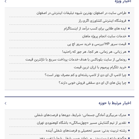
اخبار ویژه
طراحی سایت در اصفهان بهترین شیوه تبلیغات اینترنتی در اصفهان
فروشگاه اینترنتی کشاورزی اگری راز
ایده های طلایی برای کسب درآمد از اینستاگرام
خدمات سایت انجام پروژه ماهان
قیمت سرور HP/بررسی و خرید سرور اچ پی
هر زبانی، هر زمانی، هر کجا، هر جور که راحتید!
رونمایی از سایت بلوباکس با هدف خدمات پرداخت سریع با نازلترین قیمت
خرید تلگرام پرمیوم با ارزان ترین قیمت
چرا لامپ ال ای دی از لامپ رشته‌ای و کم مصرف بهتر است؟
چرا پنل های ال ای دی سقفی فروش خوبی دارند؟
اخبار مرتبط با حوزه
مدرک مربیگری آمادگی جسمانی؛ شرایط، دوره‌ها و فرصت‌های شغلی
تقدیر از تیم گشایش مسیر «چهل‌سالگی» باشگاه کوهنوردی تهران
رشته تربیت بدنی: مسیر تحصیلی و فرصت‌های شغلی آینده
چگونه رشته تربیت بدنی می‌تواند مسیر شغلی شما را تغییر دهد