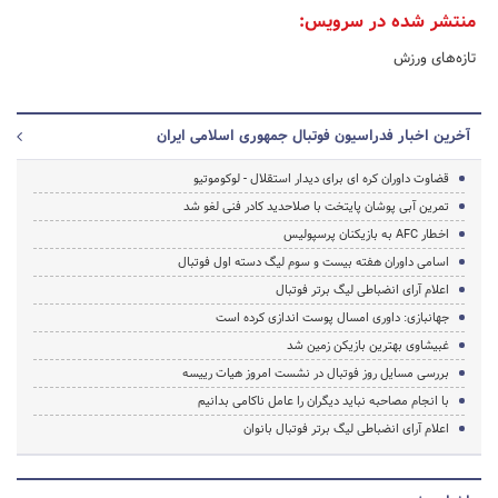
منتشر شده در سرویس:
تازه‌های ورزش
آخرین اخبار فدراسیون فوتبال جمهوری اسلامی ایران
قضاوت داوران کره ای برای دیدار استقلال - لوکوموتیو
تمرین آبی پوشان پایتخت با صلاحدید کادر فنی لغو شد
اخطار AFC به بازیکنان پرسپولیس
اسامی داوران هفته بیست و سوم لیگ دسته اول فوتبال
اعلام آرای انضباطی لیگ برتر فوتبال
جهانبازی: داوری امسال پوست اندازی کرده است
غبیشاوی بهترین بازیکن زمین شد
بررسی مسایل روز فوتبال در نشست امروز هیات رییسه
با انجام مصاحبه نباید دیگران را عامل ناکامی بدانیم
اعلام آرای انضباطی لیگ برتر فوتبال بانوان