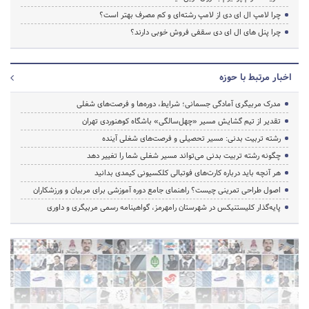
چرا لامپ ال ای دی از لامپ رشته‌ای و کم مصرف بهتر است؟
چرا پنل های ال ای دی سقفی فروش خوبی دارند؟
اخبار مرتبط با حوزه
مدرک مربیگری آمادگی جسمانی؛ شرایط، دوره‌ها و فرصت‌های شغلی
تقدیر از تیم گشایش مسیر «چهل‌سالگی» باشگاه کوهنوردی تهران
رشته تربیت بدنی: مسیر تحصیلی و فرصت‌های شغلی آینده
چگونه رشته تربیت بدنی می‌تواند مسیر شغلی شما را تغییر دهد
هر آنچه باید درباره کارت‌های فوتبالی کلکسیونی کیمدی بدانید
اصول طراحی تمرینی چیست؟ راهنمای جامع دوره آموزشی برای مربیان و ورزشکاران
پایه‌گذار کلیستنیکس در شهرستان رامهرمز، گواهینامه رسمی مربیگری و داوری