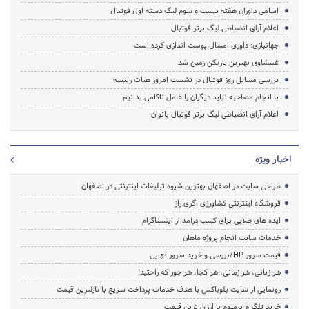
اسامی داوران هفته بیست و سوم لیگ دسته اول فوتبال
اعلام آرای انضباطی لیگ برتر فوتبال
جهانبازی: داوری امسال پوست اندازی کرده است
غبیشاوی بهترین بازیکن زمین شد
بررسی مسایل روز فوتبال در نشست امروز هیات رییسه
با انجام مصاحبه نباید دیگران را عامل ناکامی بدانیم
اعلام آرای انضباطی لیگ برتر فوتبال بانوان
اخبار ویژه
طراحی سایت در اصفهان بهترین شیوه تبلیغات اینترنتی در اصفهان
فروشگاه اینترنتی کشاورزی اگری راز
ایده های طلایی برای کسب درآمد از اینستاگرام
خدمات سایت انجام پروژه ماهان
قیمت سرور HP/بررسی و خرید سرور اچ پی
هر زبانی، هر زمانی، هر کجا، هر جور که راحتید!
رونمایی از سایت بلوباکس با هدف خدمات پرداخت سریع با نازلترین قیمت
خرید تلگرام پرمیوم با ارزان ترین قیمت