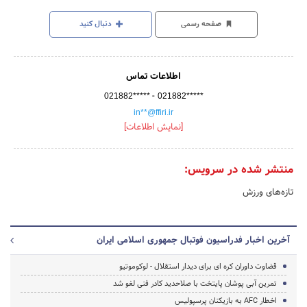
صفحه رسمی
دنبال کنید
اطلاعات تماس
-
021882*****
021882*****
in**@ffiri.ir
[نمایش اطلاعات]
منتشر شده در سرویس:
تازه‌های ورزش
آخرین اخبار فدراسیون فوتبال جمهوری اسلامی ایران
قضاوت داوران کره ای برای دیدار استقلال - لوکوموتیو
تمرین آبی پوشان پایتخت با صلاحدید کادر فنی لغو شد
اخطار AFC به بازیکنان پرسپولیس