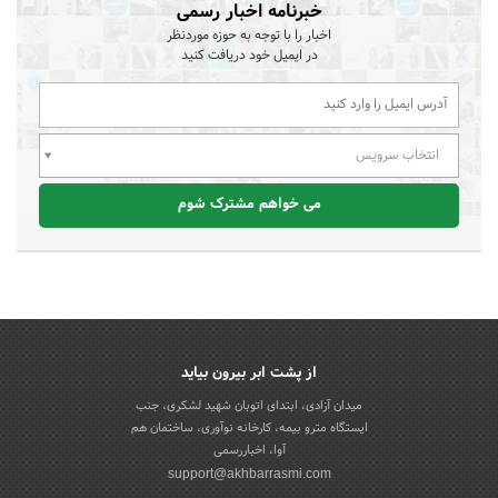
خبرنامه اخبار رسمی
اخبار را با توجه به حوزه موردنظر
در ایمیل خود دریافت کنید
انتخاب سرویس
می خواهم مشترک شوم
از پشت ابر بیرون بیاید
میدان آزادی، ابتدای اتوبان شهید لشکری، جنب
ایستگاه مترو بیمه، کارخانه نوآوری، ساختمان هم
آوا، اخباررسمی
support@akhbarrasmi.com