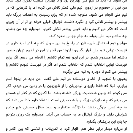
می شوند که باید در تیم ملی بهترین بود و با بهترین کیفیت تمرین کرد. شاید
من قبل از حضورم در اردوی تیم ملی کمتر تلاش می کردم اما با کارهایی که در
تیم ملی انجام می شود، متوجه شده ام که برای رسیدن به اهداف بزرگ باید
بیشتر و بیشتر تلاش کرد و انگیزه داشت. فوتبال خیلی حرفه ای تر از آن چیزی
است که فکر می کنیم و باید خیلی بیشتر تلاش کنیم. امیدوارم چه من باشم،
چه نباشم تیم ملی بتواند به جام جهانی صعود کند.
مهاجم تیم استقلال خوزستان در پاسخ به این سوال که چه قدر امید داری در
فهرست نهایی تیم ملی قرار بگیری، افزود: من قبل از این در اردوی تهران حضور
داشتم اما مصدوم شدم. در این اردو هم تمام تلاشم را انجام می دهم. اگر برای
جستجو
فهرست نهایی انتخاب شدم که انتخاب شدم اما اگر در فهرست نبودم تلاشم را
بیشتر می کنم تا دوباره به تیم ملی برگردم.
زهیوی با تمجید از فضای دوستانه در تیم ملی گفت: من باید در اینجا اسم
بیاورم. قبلا که فقط بازیهای تیموریان را از تلویزیون یا در زمین می دیدم، فکر
نمی کردم که چنین شخصیت بزرگی داشته باشد اما اکنون که در کنار او هستم
می بینم که چه بازیکن بزرگ و با شخصیتی است. اعتقاد دارم خدا می داند که
به چه کسی بزرگی بدهد. یا دژاگه، منتظری و سید جلال حسینی هم چنین
شرایطی دارند و بزرگ فوتبال ما به حساب می آیند. امیدوارم یک روزی بتوانم
جا پای این بازیکنان بگذارم.
او درباره دیدار برابر قطر هم اظهار کرد: با تمرینات و تلاشی که بین کادر و