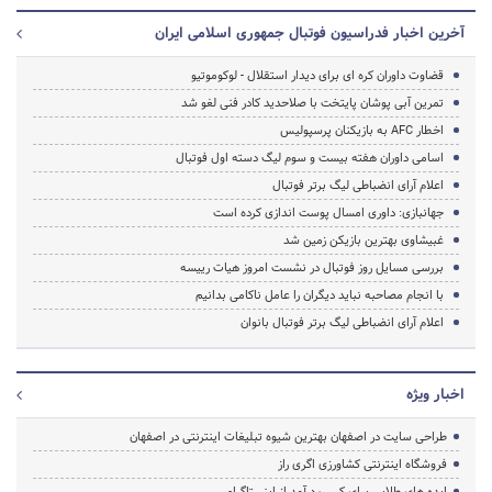
آخرین اخبار فدراسیون فوتبال جمهوری اسلامی ایران
قضاوت داوران کره ای برای دیدار استقلال - لوکوموتیو
تمرین آبی پوشان پایتخت با صلاحدید کادر فنی لغو شد
اخطار AFC به بازیکنان پرسپولیس
اسامی داوران هفته بیست و سوم لیگ دسته اول فوتبال
اعلام آرای انضباطی لیگ برتر فوتبال
جهانبازی: داوری امسال پوست اندازی کرده است
غبیشاوی بهترین بازیکن زمین شد
بررسی مسایل روز فوتبال در نشست امروز هیات رییسه
با انجام مصاحبه نباید دیگران را عامل ناکامی بدانیم
اعلام آرای انضباطی لیگ برتر فوتبال بانوان
اخبار ویژه
طراحی سایت در اصفهان بهترین شیوه تبلیغات اینترنتی در اصفهان
فروشگاه اینترنتی کشاورزی اگری راز
ایده های طلایی برای کسب درآمد از اینستاگرام