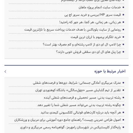
خدمات سایت انجام پروژه ماهان
قیمت سرور HP/بررسی و خرید سرور اچ پی
هر زبانی، هر زمانی، هر کجا، هر جور که راحتید!
رونمایی از سایت بلوباکس با هدف خدمات پرداخت سریع با نازلترین قیمت
خرید تلگرام پرمیوم با ارزان ترین قیمت
چرا لامپ ال ای دی از لامپ رشته‌ای و کم مصرف بهتر است؟
چرا پنل های ال ای دی سقفی فروش خوبی دارند؟
اخبار مرتبط با حوزه
مدرک مربیگری آمادگی جسمانی؛ شرایط، دوره‌ها و فرصت‌های شغلی
تقدیر از تیم گشایش مسیر «چهل‌سالگی» باشگاه کوهنوردی تهران
رشته تربیت بدنی: مسیر تحصیلی و فرصت‌های شغلی آینده
چگونه رشته تربیت بدنی می‌تواند مسیر شغلی شما را تغییر دهد
هر آنچه باید درباره کارت‌های فوتبالی کلکسیونی کیمدی بدانید
اصول طراحی تمرینی چیست؟ راهنمای جامع دوره آموزشی برای مربیان و ورزشکاران
پایه‌گذار کلیستنیکس در شهرستان رامهرمز، گواهینامه رسمی مربیگری و داوری