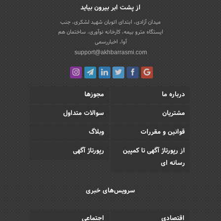
از پشت ابر بیرون بیاید
میدان آزادی، ابتدای اتوبان شهید لشکری، جنب
ایستگاه مترو بیمه، کارخانه نوآوری، ساختمان هم
آوا، اخباررسمی
support@akhbarrasmi.com
درباره ما
مجوزها
مشتریان
سوالات متداول
قوانین و مقررات
وبلاگ
از رپورتاژ آگهی تا کمپین
رپورتاژ آگهی
رسانه ای
سرویس‌های خبری
اقتصادی
اجتماعی