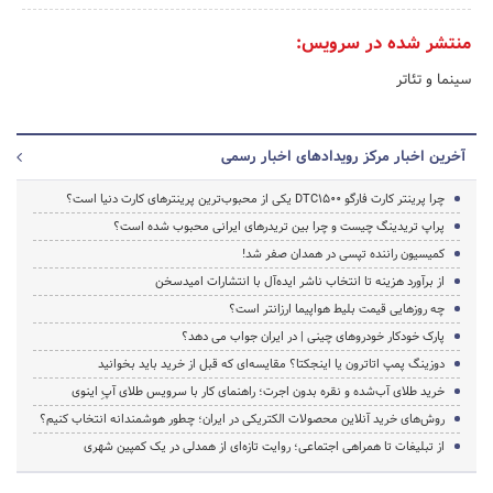
منتشر شده در سرویس:
سینما و تئاتر
آخرین اخبار مرکز رویدادهای اخبار رسمی
چرا پرینتر کارت فارگو DTC1500 یکی از محبوب‌ترین پرینترهای کارت دنیا است؟
پراپ تریدینگ چیست و چرا بین تریدرهای ایرانی محبوب شده است؟
کمیسیون راننده تپسی در همدان صفر شد!
از برآورد هزینه تا انتخاب ناشر ایده‌آل با انتشارات امیدسخن
چه روزهایی قیمت بلیط هواپیما ارزانتر است؟
پارک خودکار خودروهای چینی | در ایران جواب می دهد؟
دوزینگ پمپ اتاترون یا اینجکتا؟ مقایسه‌ای که قبل از خرید باید بخوانید
خرید طلای آب‌شده و نقره بدون اجرت؛ راهنمای کار با سرویس طلای آپِ اینوی
روش‌های خرید آنلاین محصولات الکتریکی در ایران؛ چطور هوشمندانه انتخاب کنیم؟
از تبلیغات تا همراهی اجتماعی؛ روایت تازه‌ای از همدلی در یک کمپین شهری