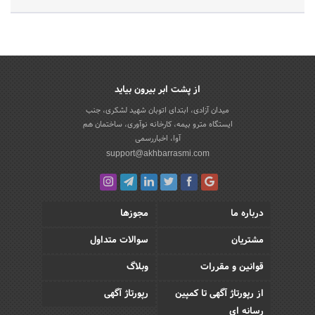
از پشت ابر بیرون بیاید
میدان آزادی، ابتدای اتوبان شهید لشکری، جنب
ایستگاه مترو بیمه، کارخانه نوآوری، ساختمان هم
آوا، اخباررسمی
support@akhbarrasmi.com
درباره ما
مجوزها
مشتریان
سوالات متداول
قوانین و مقررات
وبلاگ
از رپورتاژ آگهی تا کمپین
رپورتاژ آگهی
رسانه ای