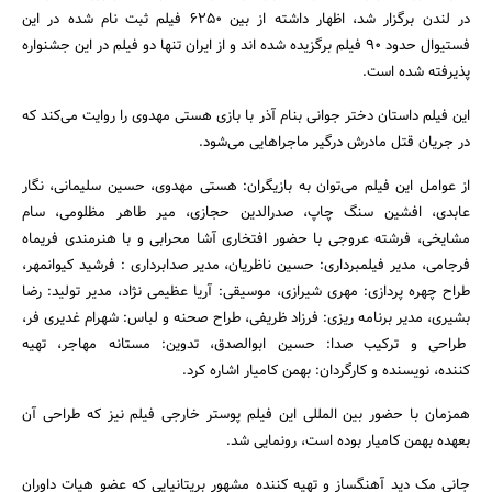
در لندن برگزار شد، اظهار داشته از بین 6250 فیلم ثبت نام شده در این
فستیوال حدود 90 فیلم برگزیده شده اند و از ایران تنها دو فیلم در این جشنواره
پذیرفته شده است.
این فیلم داستان دختر جوانی بنام آذر با بازی هستی مهدوی را روایت می‌کند که
در جریان قتل مادرش درگیر ماجراهایی می‌شود.
از عوامل این فیلم می‌توان به بازیگران: هستی مهدوی، حسین سلیمانی، نگار
عابدی، افشین سنگ چاپ، صدرالدین حجازی، میر طاهر مظلومی، سام
مشایخی، فرشته عروجی با حضور افتخاری آشا محرابی و با هنرمندی فریماه
جستجو
فرجامی، مدیر فیلمبرداری: حسین ناظریان، مدیر صدابرداری : فرشید کیوانمهر،
طراح چهره پردازی: مهری شیرازی، موسیقی: آریا عظیمی نژاد، مدیر تولید: رضا
بشیری، مدیر برنامه ریزی: فرزاد ظریفی، طراح صحنه و لباس: شهرام غدیری فر،
طراحی و ترکیب صدا: حسین ابوالصدق، تدوین: مستانه مهاجر، تهیه
کننده، نویسنده و کارگردان: بهمن کامیار اشاره کرد.
همزمان با حضور بین المللی این فیلم پوستر خارجی فیلم نیز که طراحی آن
بعهده بهمن کامیار بوده است، رونمایی شد.
جانی مک دید آهنگساز و تهیه کننده مشهور بریتانیایی که عضو هیات داوران