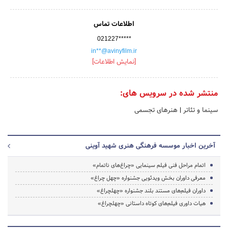
اطلاعات تماس
021227*****
in**@avinyfilm.ir
[نمایش اطلاعات]
منتشر شده در سرویس های:
سینما و تئاتر
|
هنرهای تجسمی
آخرین اخبار موسسه فرهنگی هنری شهید آوینی
اتمام مراحل فنی فیلم سینمایی «چراغ‌های ناتمام»
معرفی داوران بخش ویدئویی جشنواره «چهل چراغ»
داوران فیلم‌های مستند بلند جشنواره «چهلچراغ»
هیات داوری فیلم‌های کوتاه داستانی «چهلچراغ»