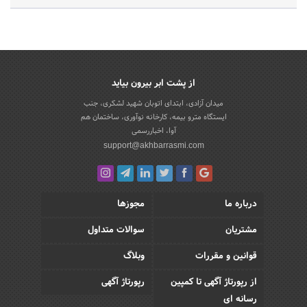
از پشت ابر بیرون بیاید
میدان آزادی، ابتدای اتوبان شهید لشکری، جنب
ایستگاه مترو بیمه، کارخانه نوآوری، ساختمان هم
آوا، اخباررسمی
support@akhbarrasmi.com
درباره ما
مجوزها
مشتریان
سوالات متداول
قوانین و مقررات
وبلاگ
از رپورتاژ آگهی تا کمپین
رپورتاژ آگهی
رسانه ای