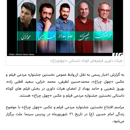
بانک، بیمه و سرمایه
مسکن و ساختمان
هیات داوری فیلم‌های کوتاه داستانی «چهلچراغ»
به گزارش اخبار رسمی به نقل ازروابط عمومی نخستین جشنواره مردمی فیلم و
عکس «چهل چراغ»، محمدحسین لطیفی، محمد خزایی، سعید قطبی زاده،
بهروز شعیبی و حامد بهداد از اعضای هیات داوری در بخش فیلم های کوتاه
داستانی نخستین جشنواره مردمی فیلم و عکس «چهل چراغ» هستند.
مراسم افتتاح نخستین جشنواره مردمی فیلم و عکس «چهل چراغ» با موضوع
زندگی امام حسین (ع) در تاریخ 21 شهریورماه در پردیس سینما ملت برگزار
می‌شود.