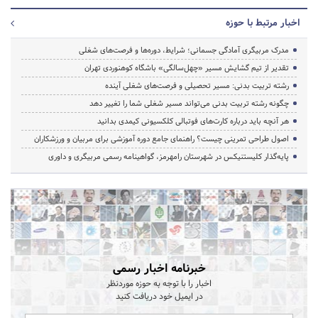
اخبار مرتبط با حوزه
مدرک مربیگری آمادگی جسمانی؛ شرایط، دوره‌ها و فرصت‌های شغلی
تقدیر از تیم گشایش مسیر «چهل‌سالگی» باشگاه کوهنوردی تهران
رشته تربیت بدنی: مسیر تحصیلی و فرصت‌های شغلی آینده
چگونه رشته تربیت بدنی می‌تواند مسیر شغلی شما را تغییر دهد
هر آنچه باید درباره کارت‌های فوتبالی کلکسیونی کیمدی بدانید
اصول طراحی تمرینی چیست؟ راهنمای جامع دوره آموزشی برای مربیان و ورزشکاران
پایه‌گذار کلیستنیکس در شهرستان رامهرمز، گواهینامه رسمی مربیگری و داوری
خبرنامه اخبار رسمی
اخبار را با توجه به حوزه موردنظر
در ایمیل خود دریافت کنید