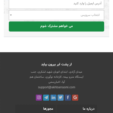
انتخاب سرویس
می خواهم مشترک شوم
از پشت ابر بیرون بیاید
میدان آزادی، ابتدای اتوبان شهید لشکری، جنب
ایستگاه مترو بیمه، کارخانه نوآوری، ساختمان هم
آوا، اخباررسمی
support@akhbarrasmi.com
درباره ما
مجوزها