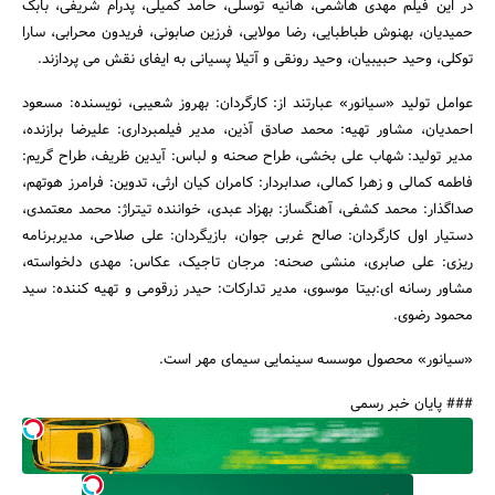
در این فیلم مهدی هاشمی، هانیه توسلی، حامد کمیلی، پدرام شریفی، بابک
حمیدیان، بهنوش طباطبایی، رضا مولایی، فرزین صابونی، فریدون محرابی، سارا
توکلی، وحید حبیبیان، وحید رونقی و آتیلا پسیانی به ایفای نقش می پردازند.
عوامل تولید «سیانور» عبارتند از: کارگردان: بهروز شعیبی، نویسنده: مسعود
احمدیان، مشاور تهیه: محمد صادق آذین، مدیر فیلمبرداری: علیرضا برازنده،
مدیر تولید: شهاب علی بخشی، طراح صحنه و لباس: آیدین ظریف، طراح گریم:
فاطمه کمالی و زهرا کمالی، صدابردار: کامران کیان ارثی، تدوین: فرامرز هوتهم،
صداگذار: محمد کشفی، آهنگساز: بهزاد عبدی، خواننده تیتراژ: محمد معتمدی،
دستیار اول کارگردان: صالح غربی جوان، بازیگردان: علی صلاحی، مدیربرنامه
ریزی: علی صابری، منشی صحنه: مرجان تاجیک، عکاس: مهدی دلخواسته،
مشاور رسانه ای:بیتا موسوی، مدیر تدارکات: حیدر زرقومی و تهیه کننده: سید
محمود رضوی.
«سیانور» محصول موسسه سینمایی سیمای مهر است.
### پایان خبر رسمی