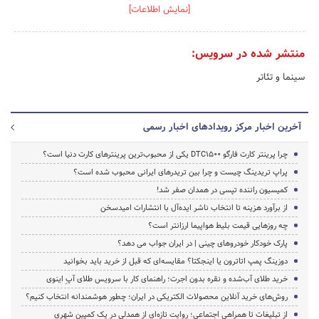
[نمایش اطلاعات]
منتشر شده در سرویس:
سینما و تئاتر
آخرین اخبار مرکز رویدادهای اخبار رسمی
چرا پرینتر کارت فارگو DTC1500 یکی از محبوب‌ترین پرینترهای کارت دنیا است؟
پراپ تریدینگ چیست و چرا بین تریدرهای ایرانی محبوب شده است؟
کمیسیون راننده تپسی در همدان صفر شد!
از برآورد هزینه تا انتخاب ناشر ایده‌آل با انتشارات امیدسخن
چه روزهایی قیمت بلیط هواپیما ارزانتر است؟
پارک خودکار خودروهای چینی | در ایران جواب می دهد؟
دوزینگ پمپ اتاترون یا اینجکتا؟ مقایسه‌ای که قبل از خرید باید بخوانید
خرید طلای آب‌شده و نقره بدون اجرت؛ راهنمای کار با سرویس طلای آپِ اینوی
روش‌های خرید آنلاین محصولات الکتریکی در ایران؛ چطور هوشمندانه انتخاب کنیم؟
از تبلیغات تا همراهی اجتماعی؛ روایت تازه‌ای از همدلی در یک کمپین شهری