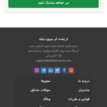
می خواهم مشترک شوم
از پشت ابر بیرون بیاید
میدان آزادی، ابتدای اتوبان شهید لشکری، جنب
ایستگاه مترو بیمه، کارخانه نوآوری، ساختمان هم
آوا، اخباررسمی
support@akhbarrasmi.com
درباره ما
مجوزها
مشتریان
سوالات متداول
قوانین و مقررات
وبلاگ