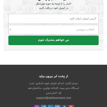
اخبار را با توجه به حوزه موردنظر
در ایمیل خود دریافت کنید
انتخاب سرویس
می خواهم مشترک شوم
از پشت ابر بیرون بیاید
میدان آزادی، ابتدای اتوبان شهید لشکری، جنب
ایستگاه مترو بیمه، کارخانه نوآوری، ساختمان هم
آوا، اخباررسمی
support@akhbarrasmi.com