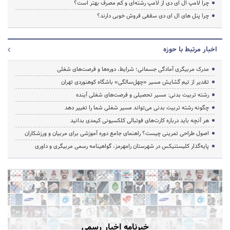
چرا لامپ ال ای دی از لامپ رشته‌ای و کم مصرف بهتر است؟
چرا پنل های ال ای دی سقفی فروش خوبی دارند؟
اخبار مرتبط با حوزه
مدرک مربیگری آمادگی جسمانی؛ شرایط، دوره‌ها و فرصت‌های شغلی
تقدیر از تیم گشایش مسیر «چهل‌سالگی» باشگاه کوهنوردی تهران
رشته تربیت بدنی: مسیر تحصیلی و فرصت‌های شغلی آینده
چگونه رشته تربیت بدنی می‌تواند مسیر شغلی شما را تغییر دهد
هر آنچه باید درباره کارت‌های فوتبالی کلکسیونی کیمدی بدانید
اصول طراحی تمرینی چیست؟ راهنمای جامع دوره آموزشی برای مربیان و ورزشکاران
پایه‌گذار کلیستنیکس در شهرستان رامهرمز، گواهینامه رسمی مربیگری و داوری
خبرنامه اخبار رسمی