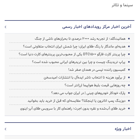
سینما و تئاتر
آخرین اخبار مرکز رویدادهای اخبار رسمی
هماتیت‌گلد؛ از تجربه رشد ۲۰۰۰ درصدی تا بحران‌های ناشی از جنگ
هدیه‌ای ماندگار با رنگ طلای ایران؛ چرا شمش ایران انتخاب متفاوتی است؟
چرا پرینتر کارت فارگو DTC1500 یکی از محبوب‌ترین پرینترهای کارت دنیا است؟
پراپ تریدینگ چیست و چرا بین تریدرهای ایرانی محبوب شده است؟
کمیسیون راننده تپسی در همدان صفر شد!
از برآورد هزینه تا انتخاب ناشر ایده‌آل با انتشارات امیدسخن
چه روزهایی قیمت بلیط هواپیما ارزانتر است؟
پارک خودکار خودروهای چینی | در ایران جواب می دهد؟
دوزینگ پمپ اتاترون یا اینجکتا؟ مقایسه‌ای که قبل از خرید باید بخوانید
خرید طلای آب‌شده و نقره بدون اجرت؛ راهنمای کار با سرویس طلای آپِ اینوی
اخبار ویژه