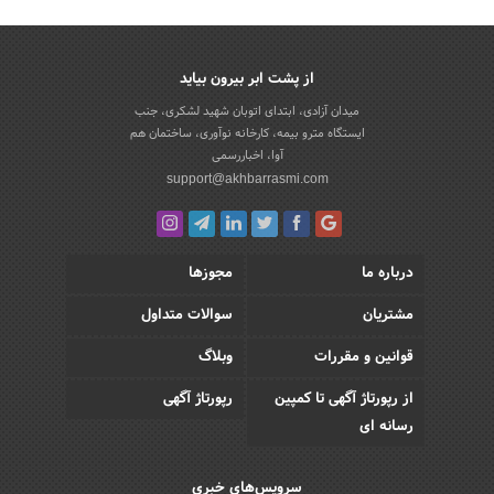
از پشت ابر بیرون بیاید
میدان آزادی، ابتدای اتوبان شهید لشکری، جنب
ایستگاه مترو بیمه، کارخانه نوآوری، ساختمان هم
آوا، اخباررسمی
support@akhbarrasmi.com
درباره ما
مجوزها
مشتریان
سوالات متداول
قوانین و مقررات
وبلاگ
از رپورتاژ آگهی تا کمپین
رپورتاژ آگهی
رسانه ای
سرویس‌های خبری