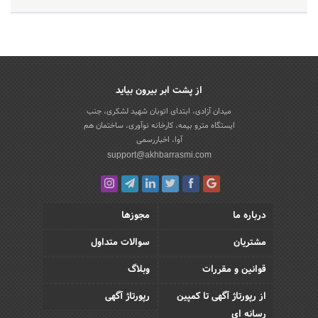
از پشت ابر بیرون بیاید
میدان آزادی، ابتدای اتوبان شهید لشکری، جنب
ایستگاه مترو بیمه، کارخانه نوآوری، ساختمان هم
آوا، اخباررسمی
support@akhbarrasmi.com
درباره ما
مجوزها
مشتریان
سوالات متداول
قوانین و مقررات
وبلاگ
از رپورتاژ آگهی تا کمپین
رپورتاژ آگهی
رسانه ای