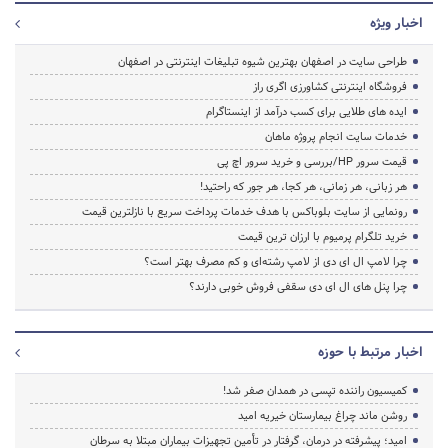
اخبار ویژه
طراحی سایت در اصفهان بهترین شیوه تبلیغات اینترنتی در اصفهان
فروشگاه اینترنتی کشاورزی اگری راز
ایده های طلایی برای کسب درآمد از اینستاگرام
خدمات سایت انجام پروژه ماهان
قیمت سرور HP/بررسی و خرید سرور اچ پی
هر زبانی، هر زمانی، هر کجا، هر جور که راحتید!
رونمایی از سایت بلوباکس با هدف خدمات پرداخت سریع با نازلترین قیمت
خرید تلگرام پرمیوم با ارزان ترین قیمت
چرا لامپ ال ای دی از لامپ رشته‌ای و کم مصرف بهتر است؟
چرا پنل های ال ای دی سقفی فروش خوبی دارند؟
اخبار مرتبط با حوزه
کمیسیون راننده تپسی در همدان صفر شد!
روشن ماند چراغ بیمارستان خیریه امید
امید؛ پیشرفته در درمان، گرفتار در تأمین تجهیزات بیماران مبتلا به سرطان