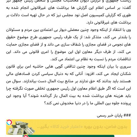
ریاست جمهوری و گزارش دیوان محاسبات مجلس و شخص رئیس جمهور نیز
گفت: بر اساس اعلام این گزارش ها برداشت های غیرقانونی انجام شده به
طوری که گزارش کمیسیون اصل نود مجلس نیز که در حال تهیه است دلالت بر
برداشت های غیرقانونی دارد.
وی با انتقاد از اینکه وجود چنین معضلی دیوار بی اعتمادی بین مردم و مسئولان
را بلندتر می کند، متذکر شد: از یک طرف رئیس جمهوری طرح موضوع حقوق
های نجومی در فضای مجازی را شفاف سازی می داند و از فضای مجازی حمایت
جستجو
می کند، از طرف دیگر معاون اول این موضوع را امری قانونی می داند. این
تناقضات مردم را نسبت به نظام بی اعتماد می کند.
سروری با بیان اینکه وجود چنین تناقض گویی هایی حاشیه امن برای قانون
شکنان ایجاد می کند، افزود: آنانی که به دنبال سیاسی کردن فسادهای مالی
هستند باید بدانند که حق ندارند بر منابع بیت المال دست بیاندازند. سوال من
این است که اگر طبق اعلام معاون اول رئیس جمهوری تخلفی صورت نگرفته چرا
باید هزینه های برداشت شده به بیت المال باز گردانده شوند؟ آیا وجود این
پرونده جلوه بین المللی ما را در دنیا مخدوش نمی کند؟
### پایان خبر رسمی