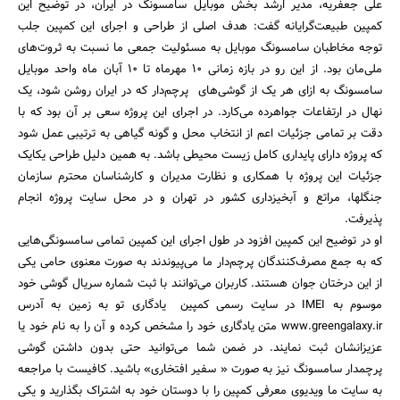
علی جعفریه، مدیر ارشد بخش موبایل سامسونگ در ایران، در توضیح این
کمپین طبیعت‌گرایانه گفت: هدف اصلی از طراحی و اجرای این کمپین جلب
توجه مخاطبان سامسونگ موبایل به مسئولیت جمعی ما نسبت به ثروت‌های
ملی‌مان بود. از این رو در بازه زمانی 10 مهرماه تا 10 آبان ماه واحد موبایل
سامسونگ به ازای هر یک از گوشی‌های پرچم‌دار که در ایران روشن شود، یک
نهال در ارتفاعات جواهرده می‌کارد. در اجرای این پروژه سعی بر آن بود که با
دقت بر تمامی جزئیات اعم از انتخاب محل و گونه گیاهی به ترتیبی عمل شود
که پروژه دارای پایداری کامل زیست محیطی باشد. به همین دلیل طراحی یکایک
جزئیات این پروژه با همکاری و نظارت مدیران و کارشناسان محترم سازمان
جنگلها، مراتع و آبخیزداری کشور در تهران و در محل سایت پروژه انجام
پذیرفت.
او در توضیح این کمپین افزود در طول اجرای این کمپین تمامی سامسونگی‌هایی
که به جمع مصرف‌کنندگان پرچم‌دار ما می‌پیوندند به صورت معنوی حامی یکی
از این درختان جوان هستند. کاربران می‌توانند با ثبت شماره سریال گوشی خود
موسوم به IMEI در سایت رسمی کمپین یادگاری تو به زمین به آدرس
www.greengalaxy.ir متن یادگاری خود را مشخص کرده و آن را به نام خود یا
عزیزانشان ثبت نمایند. در ضمن شما می‌توانید حتی بدون داشتن گوشی
پرچمدار سامسونگ نیز به صورت « سفیر افتخاری» باشید. کافیست با مراجعه
به سایت ما ویدیوی معرفی کمپین را با دوستان خود به اشتراک بگذارید و یکی