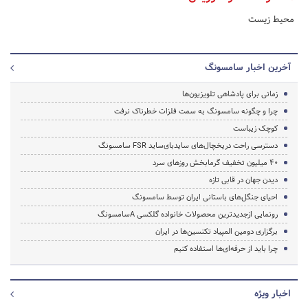
محیط زیست
آخرین اخبار سامسونگ
زمانی برای پادشاهی تلویزیون‌ها
چرا و چگونه سامسونگ به سمت فلزات خطرناک نرفت
کوچک زیباست
دسترسی راحت‌ دریخچال‌های سایدبای‌ساید FSR سامسونگ
۴۰ میلیون تخفیف گرمابخش روزهای سرد
دیدن جهان در قابی تازه
احیای جنگل‌های باستانی ایران توسط سامسونگ
رونمایی ازجدیدترین محصولات خانواده گلکسی Aسامسونگ
برگزاری دومین المپیاد تکنسین‌ها در ایران
چرا باید از حرفه‌ای‌ها استفاده کنیم
اخبار ویژه