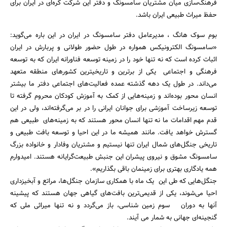
فرهنگ‌سازی میان مشتریان سامسونگ و دفتر این شرکت کره‌ای در ایران برای
حفظ میراث طبیعی ایران باشد.
بوم سوک هانگ ، مدیرعامل دفتر سامسونگ در ایران در این باره می‌گوید:
«سامسونگ الکترونیکس همواره در طول حضور طولانی و پربارش در ایران
اثبات کرده است که نه تنها خود را در زمینه توسعه فناورانه ایران که به توسعه
فرهنگی و اجتماعی یکی از برترین و تاریخیترین کشورهای منطقه متعهد
می‌داند. در طول یک دهه گذشته عمده فعالیت‌های اجتماعی دفتر ما بیشتر
انسان محور بوده‌اند و زمینه‌هایی از کمک به آموزش کودکان محروم گرفته تا
توسعه زیرساخت آموزشی برای جوانان ایرانی را در بر می‌گرفته‌اند، ولی در این
قدم مهم اقدامات ما نه تنها انسان محور هستند که به زمینه‌‌های طبیعی هم
گسترش خواهد یافت. مانند همیشه ما در این احیا و توسعه بافت طبیعی و
تاریخی جنگل‌های شمال ایران تنها نیستیم و مشتریان وفادار و خانواده بزرگ
سامسونگ مشوق و نیروی پیشران این جنبش طبیعت‌گرایانه هستند. امیدوارم
جستجو
همه یادگاری بهتری برای زمینمان باقی بگذاریم».
جنگل‌هایی که طی این یک ماه با همکاری سازمان جنگل‌ها، مراتع و آبخیزداری
احیا می‌شوند، یکی از قدیمی‌ترین بافت‌های گیاهی جهان هستند که پیشینه
آنها به دوران سوم زمین شناسی، باز می‌گردد و نه تنها میراثی ملی که
گنجینه‌ای جهانی به شمار می آیند.