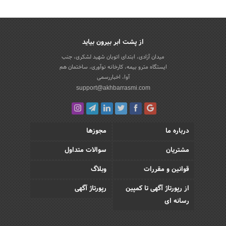
از پشت ابر بیرون بیاید
میدان آزادی، ابتدای اتوبان شهید لشکری، جنب
ایستگاه مترو بیمه، کارخانه نوآوری، ساختمان هم
آوا، اخباررسمی
support@akhbarrasmi.com
درباره ما
مجوزها
مشتریان
سوالات متداول
قوانین و مقررات
وبلاگ
از رپورتاژ آگهی تا کمپین
رپورتاژ آگهی
رسانه ای