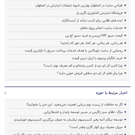
طراحی سایت در اصفهان بهترین شیوه تبلیغات اینترنتی در اصفهان
فروشگاه اینترنتی کشاورزی اگری راز
ایده های طلایی برای کسب درآمد از اینستاگرام
خدمات سایت انجام پروژه ماهان
قیمت سرور HP/بررسی و خرید سرور اچ پی
هر زبانی، هر زمانی، هر کجا، هر جور که راحتید!
رونمایی از سایت بلوباکس با هدف خدمات پرداخت سریع با نازلترین قیمت
خرید تلگرام پرمیوم با ارزان ترین قیمت
چرا لامپ ال ای دی از لامپ رشته‌ای و کم مصرف بهتر است؟
چرا پنل های ال ای دی سقفی فروش خوبی دارند؟
اخبار مرتبط با حوزه
اگر به حفاظت از زیست بوم دریایی اهمیت نمی‌دهید، این خبر را نخوانید❗
مژگ؛ طلای سبز زاگرس در مسیر توسعه پایدار و اشتغال‌زایی
توسعه نیکان آتیه رهبر کنسرسیوم نیکسان به عنوان بزرگترین کنسرسیوم خورشیدی
میزان مصرف برق کولر گازی چقدر است؟
احداث نیروگاه خورشیدی با تسهیلات بلند مدت بدون بهره توسط توسعه نیکان آتیه