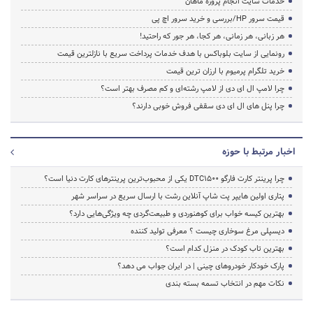
خدمات سایت انجام پروژه ماهان
قیمت سرور HP/بررسی و خرید سرور اچ پی
هر زبانی، هر زمانی، هر کجا، هر جور که راحتید!
رونمایی از سایت بلوباکس با هدف خدمات پرداخت سریع با نازلترین قیمت
خرید تلگرام پرمیوم با ارزان ترین قیمت
چرا لامپ ال ای دی از لامپ رشته‌ای و کم مصرف بهتر است؟
چرا پنل های ال ای دی سقفی فروش خوبی دارند؟
اخبار مرتبط با حوزه
چرا پرینتر کارت فارگو DTC1500 یکی از محبوب‌ترین پرینترهای کارت دنیا است؟
پتاری اولین هایپر پت شاپ آنلاین رشت با ارسال سریع در سراسر شهر
بهترین کیسه خواب برای کوهنوردی و طبیعت‌گردی چه ویژگی‌هایی دارد؟
دیسپلی مرغ سوخاری چیست ؟ معرفی تولید کننده
بهترین تاب کودک در منزل کدام است؟
پارک خودکار خودروهای چینی | در ایران جواب می دهد؟
نکات مهم در انتخاب تسمه بسته بندی