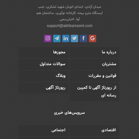
میدان آزادی، ابتدای اتوبان شهید لشکری، جنب
ایستگاه مترو بیمه، کارخانه نوآوری، ساختمان هم
آوا، اخباررسمی
support@akhbarrasmi.com
درباره ما
مجوزها
مشتریان
سوالات متداول
قوانین و مقررات
وبلاگ
از رپورتاژ آگهی تا کمپین
رپورتاژ آگهی
رسانه ای
سرویس‌های خبری
اقتصادی
اجتماعی