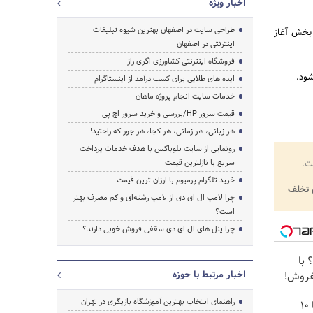
اخبار ویژه
طراحی سایت در اصفهان بهترین شیوه تبلیغات
 این بخش آغاز
اینترنتی در اصفهان
فروشگاه اینترنتی کشاورزی اگری راز
ایده های طلایی برای کسب درآمد از اینستاگرام
خدمات سایت انجام پروژه ماهان
قیمت سرور HP/بررسی و خرید سرور اچ پی
هر زبانی، هر زمانی، هر کجا، هر جور که راحتید!
رونمایی از سایت بلوباکس با هدف خدمات پرداخت
ت.
سریع با نازلترین قیمت
خرید تلگرام پرمیوم با ارزان ترین قیمت
تخلف
چرا لامپ ال ای دی از لامپ رشته‌ای و کم مصرف بهتر
است؟
چرا پنل های ال ای دی سقفی فروش خوبی دارند؟
؟ با
اخبار مرتبط با حوزه
بفروش!
راهنمای انتخاب بهترین آموزشگاه بازیگری در تهران
بلفاروپلاستی پلک پایین با ۱۰