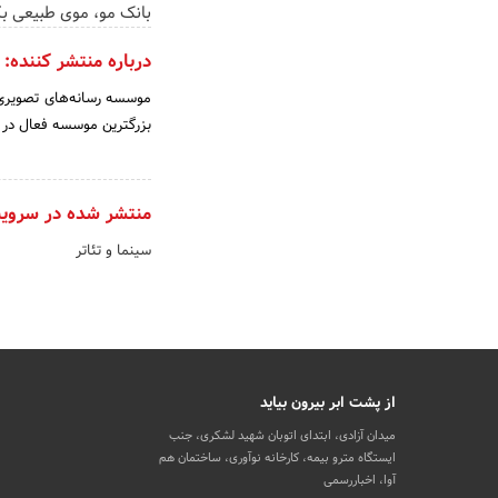
بانک مو، موی طبیعی بک
درباره منتشر کننده:
بزرگترین موسسه فعال در 
منتشر شده در سروی
سینما و تئاتر
از پشت ابر بیرون بیاید
میدان آزادی، ابتدای اتوبان شهید لشکری، جنب
ایستگاه مترو بیمه، کارخانه نوآوری، ساختمان هم
آوا، اخباررسمی