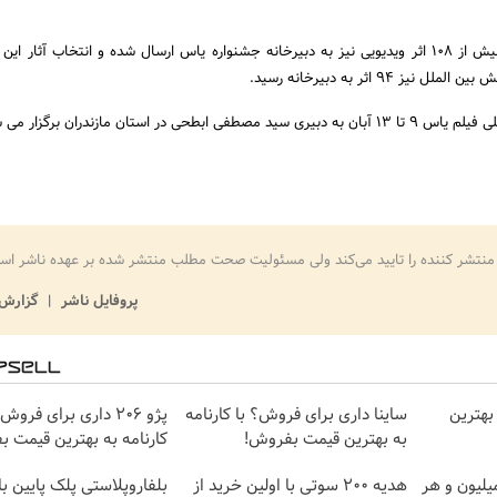
لازم به ذکر است تاکنون بیش از 108 اثر ویدیویی نیز به دبیرخانه جشنواره یاس ارسال شده و انتخاب آثار
94 اثر به دبیرخانه رسید.
طحی در استان مازندران برگزار می شود.
منتشر کننده را تایید می‌کند ولی مسئولیت صحت مطلب منتشر شده بر عهده ناشر اس
پروفایل ناشر
گزارش 
بهترین
ساینا داری برای فروش؟ با کارنامه
پژو 206 داری برای فروش
به بهترین قیمت بفروش!
کارنامه به بهترین قیمت 
تغییره😍😍 با 10 میلیون و هر
هدیه 200 سوتی با اولین خرید از