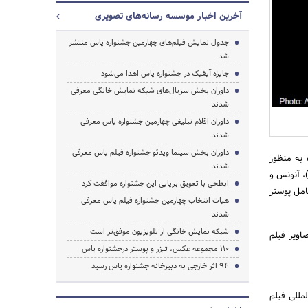
آخرین اخبار موسسه رسانه‌های تصویری
جدول نمایش فیلم‌های چهارمین جشنواره یاس منتشر
شد
جستجو
جایزه آیفیک در جشنواره یاس اهدا می‌شود
داوران بخش سریال‌های شبکه نمایش خانگی معرفی
شدند
داوران اقلام تبلیغی چهارمین جشنواره یاس معرفی
شدند
داوران بخش سینما ویدئو جشنواره فیلم یاس معرفی
 به منظور
شدند
 3 بخش عکس، پوستر (ولت)، آنونس و
ابطحی با تعویق برپایی این جشنواره موافقت کرد
امل پوستر
هیات انتخاب چهارمین جشنواره فیلم یاس معرفی
شدند
شبکه نمایش خانگی از تلویزیون موفق‌تر است
ل تصاویر فیلم
110 مجموعه عکس، تیزر و پوستر درجشنواره یاس
94 اثر خارجی به دبیرخانه جشنواره یاس رسید
 المللی فیلم