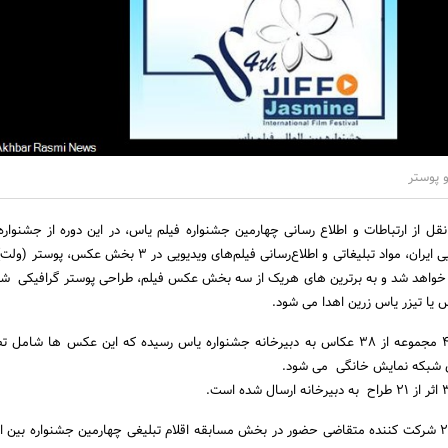
قل از ارتباطات و اطلاع رسانی چهارمین جشنواره فیلم یاس، در این دوره از جشنواره
اعتلای هنر - صنعت ویدیویی ایران، مواد تبلیغاتی و اطلاع‌رسانی فیلم‌های ویدیویی در
ی خواهد شد و به برترین های هریک از سه بخش عکس فیلم، طراحی پوستر گرافیکی ش
س یا تیزر یاس زرین اهدا می شود.
در بخش عکس تاکنون 43 مجموعه از 38 عکاس به دبیرخانه جشنواره یاس رسیده که این عکس ها شام
ی شبکه نمایش خانگی می شود.
37 تیزر و آنونس نیز ار 23 شرکت کننده متقاضی حضور در بخش مسابقه اقلام تبلیغی چهارمین جشنواره بین