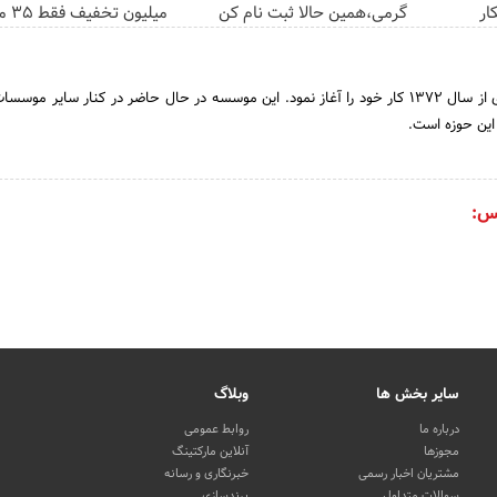
ار
گرمی،همین حالا ثبت نام کن
میلیون تخفیف فقط 3۵ میلیون 👀
موسسه رسانه‌های تصویری از سال 1372 کار خود را آغاز نمود. این موسسه در حال حاضر در کنار سایر
این حوزه است.
س:
سایر بخش ها
وبلاگ
درباره ما
روابط عمومی
مجوزها
آنلاین مارکتینگ
مشتریان اخبار رسمی
خبرنگاری و رسانه
سوالات متداول
برندسازی