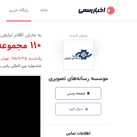
اخبار
خانه
پایگاه خبری
رسمی
-
به بخش اقلام تبلیغی
منتشر کننده:
اخبار
110 مجموعه عکس، تیزر و پوستر درجشنواره یاس
تایید
یک‌شنبه 95/7/25
،
تهران
شده
جشنواره بین المللی یاس 
شرکت‌ها،
موسسه رسانه‌های تصویری
سازمان‌ها
و
صفحه رسمی
روابط
دنبال کنید
عمومی‌ها
اطلاعات تماس