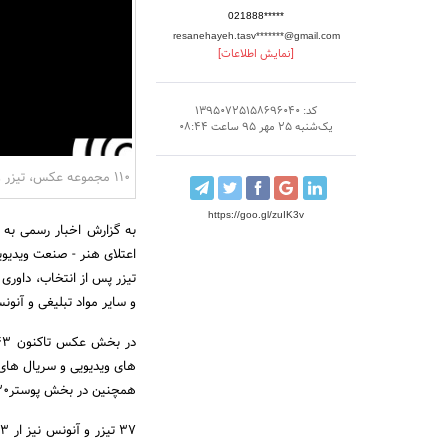
021888*****
resanehayeh.tasv*******@gmail.com
[نمایش اطلاعات]
کد: 13950725158696040
یک‌شنبه 25 مهر 95 ساعت 08:44
110 مجموعه عکس، تیزر و پوستر
https://goo.gl/zuIK3v
به گزارش اخبار رسمی به ن
تیزر پس از انتخاب، داور
و سایر مواد تبلیغی و آنون
های ویدیویی و سریال ها
همچنین در بخش پوستر30 اثر از 21 طراح به دبیرخانه ارسال شده است.