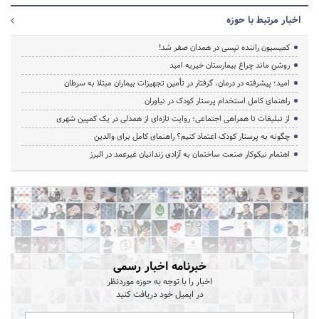
اخبار مرتبط با حوزه
کمیسیون راننده تپسی در همدان صفر شد!
روشن ماند چراغ بیمارستان خیریه امید
امید؛ پیشرفته در درمان، گرفتار در تأمین تجهیزات بیماران مبتلا به سرطان
راهنمای کامل استخدام پرستار کودک در نیاوران
از تبلیغات تا همراهی اجتماعی؛ روایت تازه‌ای از همدلی در یک کمپین شهری
چگونه به پرستار کودک اعتماد کنیم؟ راهنمای کامل برای والدین
اهتمام نیکوکار صنعت ساختمان به آزادی زندانیان غیرعمد در البرز
خبرنامه اخبار رسمی
اخبار را با توجه به حوزه موردنظر
در ایمیل خود دریافت کنید