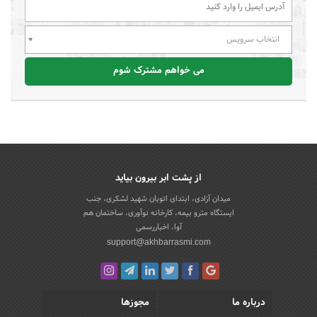
انتخاب سرویس
می خواهم مشترک شوم
از پشت ابر بیرون بیاید
میدان آزادی، ابتدای اتوبان شهید لشکری، جنب
ایستگاه مترو بیمه، کارخانه نوآوری، ساختمان هم
آوا، اخباررسمی
support@akhbarrasmi.com
درباره ما
مجوزها