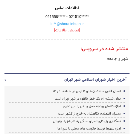
اطلاعات تماس
-
021558*****
021510*****
in**@shora.tehran.ir
[نمایش اطلاعات]
منتشر شده در سرویس:
شهر و جامعه
آخرین اخبار شورای اسلامی شهر تهران
اعمال قانون ساختمان های نا ایمن در منطقه 11 و 12
نمای شیشه ای یک خطر بالقوه در شهر تهران است
اجازه کاهش بودجه حمل و نقل را نمی دهیم
مدیران اقتصادی نگاهشان به خارج از کشور است
نامگذاری پل کاروانسرای سنگی به نام شهید ارغوانی
اداره شهرها توسط حکومت های محلی یا شورا ها