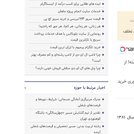
ایده های طلایی برای کسب درآمد از اینستاگرام
خدمات سایت انجام پروژه ماهان
قیمت سرور HP/بررسی و خرید سرور اچ پی
ت.
هر زبانی، هر زمانی، هر کجا، هر جور که راحتید!
تخلف
رونمایی از سایت بلوباکس با هدف خدمات پرداخت
سریع با نازلترین قیمت
خرید تلگرام پرمیوم با ارزان ترین قیمت
چرا لامپ ال ای دی از لامپ رشته‌ای و کم مصرف بهتر
است؟
ه! از
چرا پنل های ال ای دی سقفی فروش خوبی دارند؟
 فوری خرید
اخبار مرتبط با حوزه
مدرک مربیگری آمادگی جسمانی؛ شرایط، دوره‌ها و
فرصت‌های شغلی
تقدیر از تیم گشایش مسیر «چهل‌سالگی» باشگاه
فدراسیون چوگان به همت جمعی از پیشکسوتان چوگان و در پی فرمایشات مقام معظم رهبری در زمستان سال 1381
کوهنوردی تهران
رشته تربیت بدنی: مسیر تحصیلی و فرصت‌های شغلی
آینده