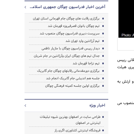
آخرین اخبار فدراسیون چوگان جمهوری اسلامی ایران
برگزاری رقابت های چوگان جام قهرمانی استان تهران
جستجو
تیم چوگان بانوان قصرفیروزه قهرمان شد
سرپرست دبیری فدراسیون چوگان منصوب شد
تیم آرژانتین وارد تهران شد
دیدار رییس فدراسیون چوگان با مازیار ناظمی
جدال تیم های چوگان ایران وآرژانتین در جام شریان
لانی رییس
تیم نزاجا قهرمان شد
یری هیئت
برگزاری دورمقدماتی رقابتهای چوگان جام گابریک
جلسه هم اندیشی جام گابریک انجام شد
و ارتش به
برگزاری اولین جلسه کمیته فرهنگی چوگان
 منصوب می
اخبار ویژه
طراحی سایت در اصفهان بهترین شیوه تبلیغات
اینترنتی در اصفهان
فروشگاه اینترنتی کشاورزی اگری راز