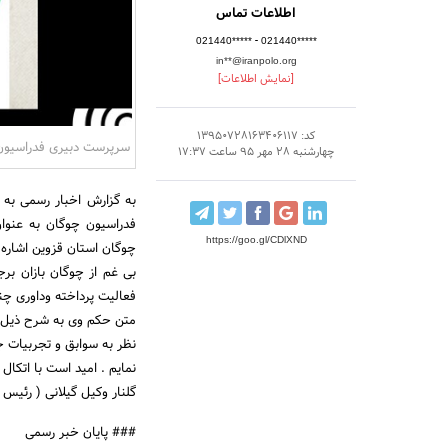
اطلاعات تماس
-
021440*****
021440*****
in**@iranpolo.org
[نمایش اطلاعات]
کد: 13950728163406117
سرپرست دبیری فدراسیو
چهارشنبه 28 مهر 95 ساعت 17:37
به گزارش اخبار رسمی به
فدراسیون چوگان به عنو
https://goo.gl/CDlXND
چوگان استان قزوین اشاره 
بی غم از چوگان بازان بر
فعالیت پرداخته وداوری چندی
متن حکم وی به شرح ذیل
نظر به سوابق و تجربیات 
نمایم . امید است با اتکا
گلنار وکیل گیلانی ( رئیس
### پایان خبر رسمی